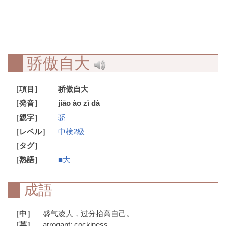
骄傲自大
［項目］
骄傲自大
［発音］
jiāo ào zì dà
［親字］
骄
［レベル］
中検2級
［タグ］
［熟語］
■大
成語
［中］
盛气凌人，过分抬高自己。
［英］
arrogant; cockiness