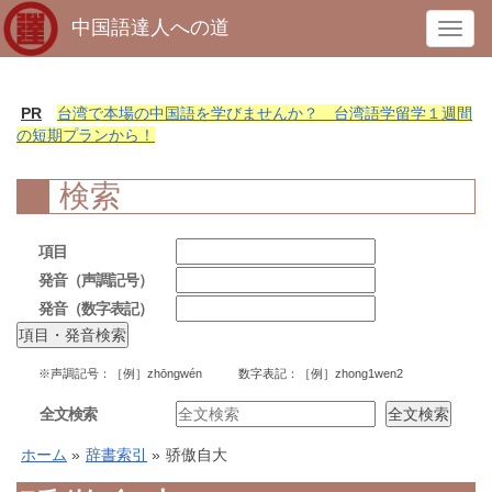
中国語達人への道
T
o
g
g
PR
台湾で本場の中国語を学びませんか？ 台湾語学留学１週間
l
の短期プランから！
e
n
検索
a
v
項目
i
発音（声調記号）
g
発音（数字表記）
a
t
i
※声調記号：［例］zhōngwén 数字表記：［例］zhong1wen2
o
n
全文検索
ホーム
»
辞書索引
»
骄傲自大