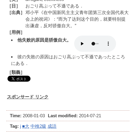
［日］
おごり高ぶって不遜である．
［出典］
邓小平《在中国新民主主义青年团第三次全国代表大
会上的祝词》：“而为了达到这个目的，就要特别提
出谦虚，反对骄傲自大。”
［用例］
他失败的原因是骄傲自大。
彼の失敗の原因はおごり高ぶって不遜であったところ
にある．
［類義］
スポンサード リンク
Time:
2008-01-03
Last modified:
2014-07-21
Tag:
j
■大
中検2級
成語