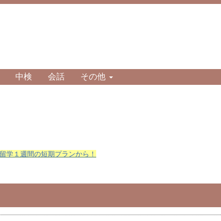
中検
会話
その他
留学１週間の短期プランから！