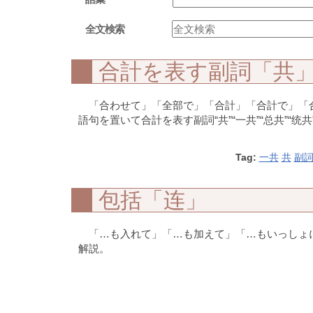
全文検索
合計を表す副詞「共
「合わせて」「全部で」「合計」「合計で」「
語句を置いて合計を表す副詞“共”“一共”“总共”“统
Tag:
一共
共
副
包括「连」
「…も入れて」「…も加えて」「…もいっしょ
解説。