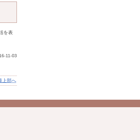
括を表
6-11-03
最上部へ