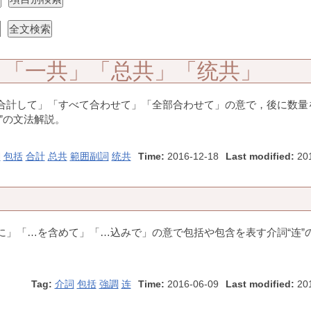
」「一共」「总共」「统共」
合計して」「すべて合わせて」「全部合わせて」の意で，後に数量
共”の文法解説。
詞
包括
合計
总共
範囲副詞
统共
Time:
2016-12-18
Last modified:
201
に」「…を含めて」「…込みで」の意で包括や包含を表す介詞“连”
Tag:
介詞
包括
強調
连
Time:
2016-06-09
Last modified:
201