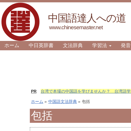
中国語達人への道
www.chinesemaster.net
ホーム
中日英辞書
文法辞典
学習法
発音
PR
台湾で本場の中国語を学びませんか？ 台湾語学
ホーム
»
中国語文法辞典
»
包括
包括