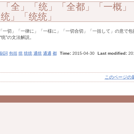
」「全」「统」「全都」「一概」
通统」「统统」
「一切」「一律に」「一様に」「一切合切」「一括して」の意で包
统”“统”の文法解説。
副詞
包括
统
统统
通统
通通
都
Time:
2015-04-30
Last modified:
201
このページの