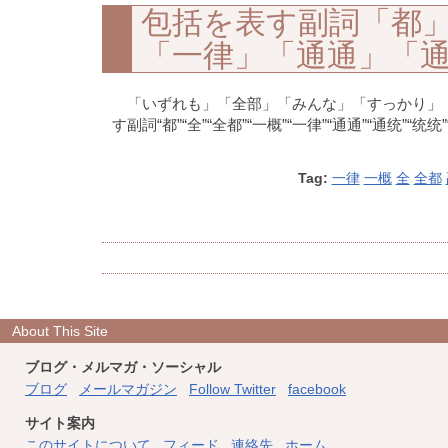
包括を表す副詞「都
「一律」「通通」「
「いずれも」「全部」「みんな」「すっかり」
す副詞“都”“全”“全都”“一概”“一律”“通通”“通统”“统
Tag:
一律
一概
全
全都
About This Site
ブログ・メルマガ・ソーシャル
ブログ
メールマガジン
Follow Twitter
facebook
サイト案内
このサイトについて
フィード
連絡先
ホーム