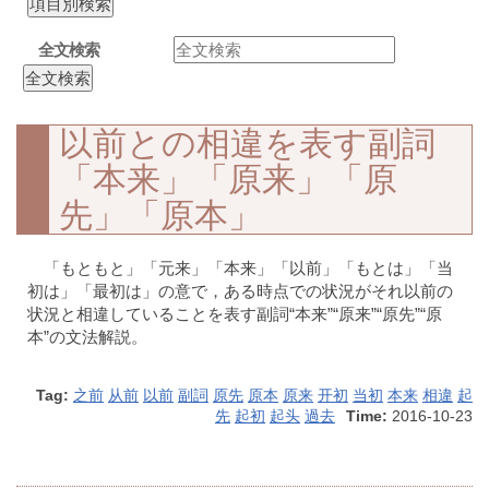
全文検索
以前との相違を表す副詞
「本来」「原来」「原
先」「原本」
「もともと」「元来」「本来」「以前」「もとは」「当
初は」「最初は」の意で，ある時点での状況がそれ以前の
状況と相違していることを表す副詞“本来”“原来”“原先”“原
本”の文法解説。
Tag:
之前
从前
以前
副詞
原先
原本
原来
开初
当初
本来
相違
起
先
起初
起头
過去
Time:
2016-10-23