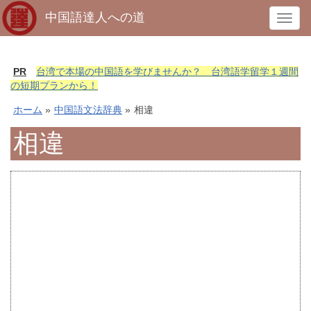
中国語達人への道
T
o
g
g
PR
台湾で本場の中国語を学びませんか？ 台湾語学留学１週間
l
の短期プランから！
e
ホーム
»
中国語文法辞典
»
相違
n
a
相違
v
i
g
a
t
i
o
n