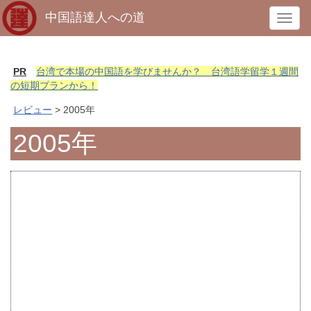
中国語達人への道
T
o
g
g
PR
台湾で本場の中国語を学びませんか？ 台湾語学留学１週間
l
の短期プランから！
e
レビュー
> 2005年
n
a
2005年
v
i
g
a
t
i
o
n