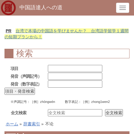
中国語達人への道
T
o
g
g
PR
台湾で本場の中国語を学びませんか？ 台湾語学留学１週間
l
の短期プランから！
e
n
検索
a
v
項目
i
発音（声調記号）
g
発音（数字表記）
a
t
i
※声調記号：［例］zhōngwén 数字表記：［例］zhong1wen2
o
n
全文検索
ホーム
»
辞書索引
»
不论