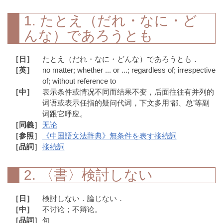
1. たとえ（だれ・なに・ど
んな）であろうとも
［日］
たとえ（だれ・なに・どんな）であろうとも．
［英］
no matter; whether ... or ...; regardless of; irrespective
of; without reference to
［中］
表示条件或情况不同而结果不变，后面往往有并列的
词语或表示任指的疑问代词，下文多用‘都、总’等副
词跟它呼应。
［同義］
无论
［参照］
《中国語文法辞典》無条件を表す接続詞
［品詞］
接続詞
2. 〈書〉検討しない
［日］
検討しない．論じない．
［中］
不讨论；不辩论。
［品詞］
句