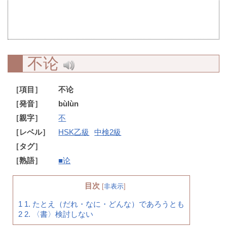
不论
［項目］
不论
［発音］
bùlùn
［親字］
不
［レベル］
HSK乙級
中検2級
［タグ］
［熟語］
■论
目次
[
非表示
]
1
1. たとえ（だれ・なに・どんな）であろうとも
2
2. 〈書〉検討しない