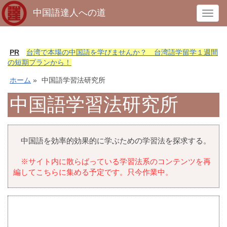
中国語達人への道
T
o
g
g
PR
台湾で本場の中国語を学びませんか？ 台湾語学留学１週間
l
の短期プランから！
e
ホーム
»
中国語学習法研究所
n
a
中国語学習法研究所
v
i
g
中国語を効率的効果的に学ぶための学習法を探求する。
a
t
※サイト内に散らばっている学習法系のコンテンツを再
i
編してこちらに集める予定です。只今作業中。
o
n