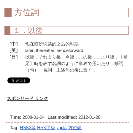
方位詞
１．以後
［中］
现在或所说某的之后的时期。
［英］
later; thereafter; henceforward
［日］
以後．それより後．今後．…の後．…より後．〔補
足〕時を表す名詞のように単独で用いたり，動詞
（句）・名詞・主述句の後に置く．
スポンサード リンク
Time:
2008-01-04
Last modified:
2012-01-28
Tag:
HSK3級
HSK甲級
y
■后
方位詞