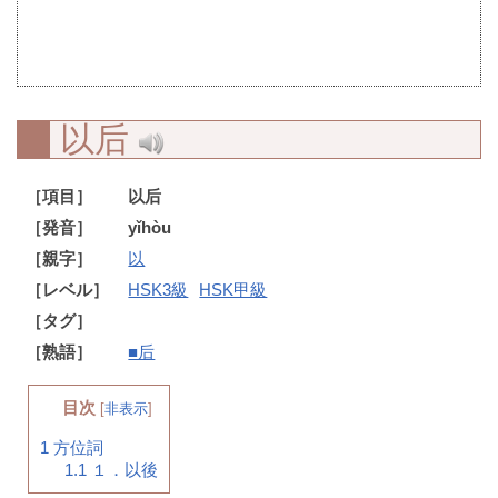
以后
［項目］
以后
［発音］
yǐhòu
［親字］
以
［レベル］
HSK3級
HSK甲級
［タグ］
［熟語］
■后
目次
[
非表示
]
1
方位詞
1.1
１．以後