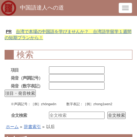
中国語達人への道
T
o
g
g
PR
台湾で本場の中国語を学びませんか？ 台湾語学留学１週間
l
の短期プランから！
e
n
検索
a
v
項目
i
発音（声調記号）
g
発音（数字表記）
a
t
i
※声調記号：［例］zhōngwén 数字表記：［例］zhong1wen2
o
n
全文検索
ホーム
»
辞書索引
»
以后