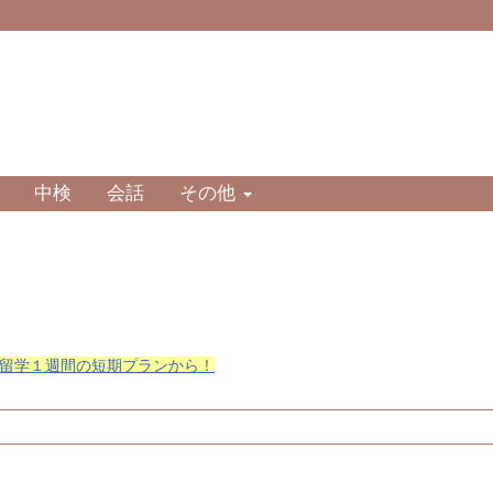
中検
会話
その他
留学１週間の短期プランから！