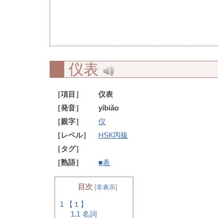
仪表
［項目］
仪表
［発音］
yíbiǎo
［親字］
仪
［レベル］
HSK丙級
［タグ］
［熟語］
■表
目次
[
非表示
]
1
【１】
1.1
名詞