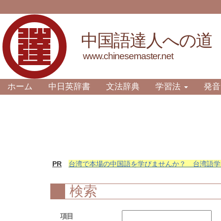
中国語達人への道
www.chinesemaster.net
ホーム
中日英辞書
文法辞典
学習法
発音
PR
台湾で本場の中国語を学びませんか？ 台湾語学
検索
項目