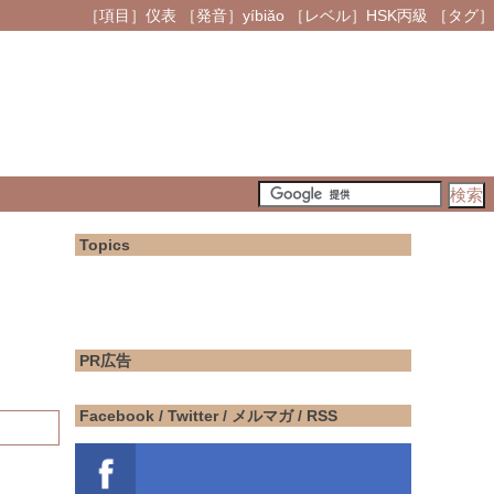
［項目］仪表 ［発音］yíbiǎo ［レベル］HSK丙級 ［タグ］
Topics
PR広告
Facebook / Twitter / メルマガ / RSS