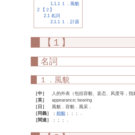
1.1.1
１．風貌
2
【２】
2.1
名詞
2.1.1
１．計器
【１】
名詞
１．風貌
［中］
人的外表（包括容貌、姿态、风度等，指
［英］
appearance; bearing
［日］
風貌．容貌．風采．
［同義］
；
相貌
；；；．
［関連］
；；；．