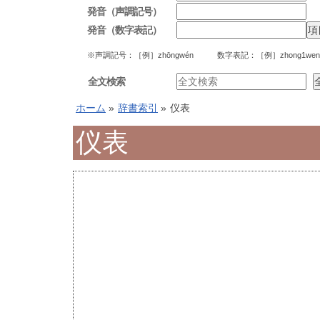
発音（声調記号）
発音（数字表記）
※声調記号：［例］zhōngwén 数字表記：［例］zhong1wen
全文検索
ホーム
»
辞書索引
»
仪表
仪表