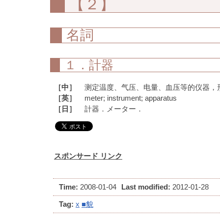
【２】
名詞
１．計器
［中］
测定温度、气压、电量、血压等的仪器，
［英］
meter; instrument; apparatus
［日］
計器．メーター．
スポンサード リンク
Time:
2008-01-04
Last modified:
2012-01-28
Tag:
x
■貌