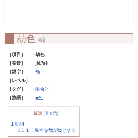
劫色
［項目］
劫色
［発音］
jié//sè
［親字］
劫
［レベル］
［タグ］
離合詞
［熟語］
■色
目次
[
非表示
]
1
動詞
1.1
１．異性を我が物とする