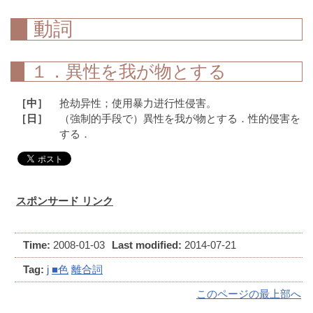
動詞
１．異性を我が物とする
［中］
抢劫异性；使用暴力进行性侵害。
［日］
（強制的手段で）異性を我が物とする．性的侵害を
する．
スポンサード リンク
Time:
2008-01-03
Last modified:
2014-07-21
Tag:
j
■色
離合詞
このページの最上部へ