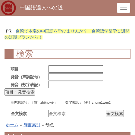
中国語達人への道
T
o
g
g
PR
台湾で本場の中国語を学びませんか？ 台湾語学留学１週間
l
の短期プランから！
e
n
検索
a
v
項目
i
発音（声調記号）
g
発音（数字表記）
a
t
i
※声調記号：［例］zhōngwén 数字表記：［例］zhong1wen2
o
n
全文検索
ホーム
»
辞書索引
»
劫色