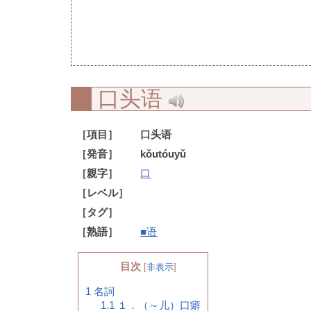
口头语
［項目］
口头语
［発音］
kǒutóuyǔ
［親字］
口
［レベル］
［タグ］
［熟語］
■语
目次
[
非表示
]
1
名詞
1.1
１．（～儿）口癖