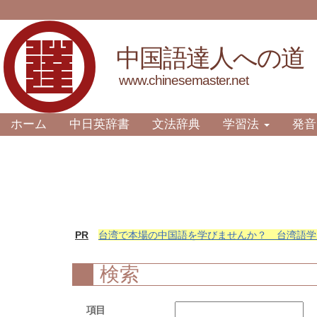
中国語達人への道
www.chinesemaster.net
ホーム
中日英辞書
文法辞典
学習法
発音
PR
台湾で本場の中国語を学びませんか？ 台湾語学
検索
項目