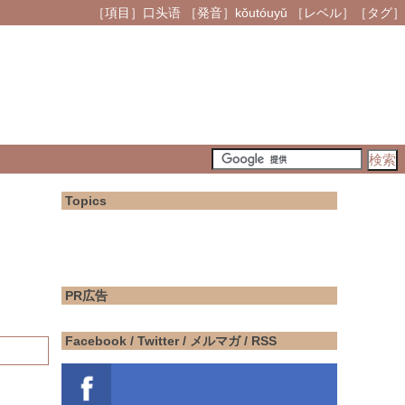
［項目］口头语 ［発音］kǒutóuyǔ ［レベル］［タグ］
Topics
PR広告
Facebook / Twitter / メルマガ / RSS