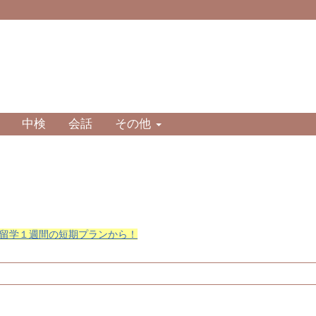
中検
会話
その他
留学１週間の短期プランから！