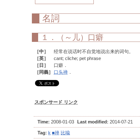
名詞
１．（～儿）口癖
［中］
经常在说话时不自觉地说出来的词句。
［英］
cant; cliche; pet phrase
［日］
口癖．
［同義］
口头禅
．
スポンサード リンク
Time:
2008-01-03
Last modified:
2014-07-21
Tag:
k
■禅
比喩