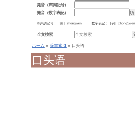
発音（声調記号）
発音（数字表記）
※声調記号：［例］zhōngwén 数字表記：［例］zhong1wen
全文検索
ホーム
»
辞書索引
»
口头语
口头语