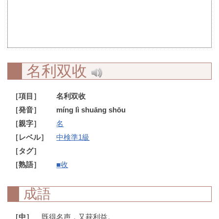
名利双收
［項目］
名利双收
［発音］
míng lì shuāng shōu
［親字］
名
［レベル］
中検準1級
［タグ］
［熟語］
■收
成語
［中］
既得名声，又获利益。