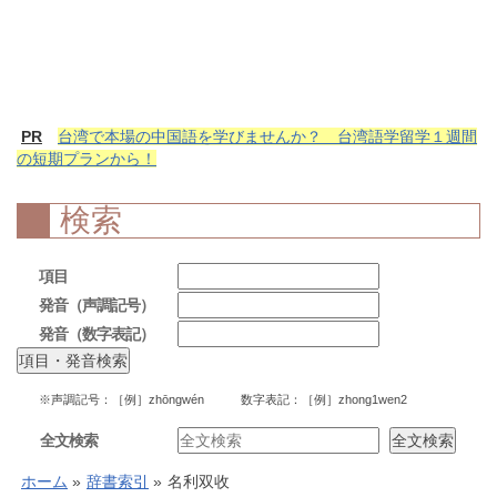
PR
台湾で本場の中国語を学びませんか？ 台湾語学留学１週間
の短期プランから！
検索
項目
発音（声調記号）
発音（数字表記）
※声調記号：［例］zhōngwén 数字表記：［例］zhong1wen2
全文検索
ホーム
»
辞書索引
»
名利双收