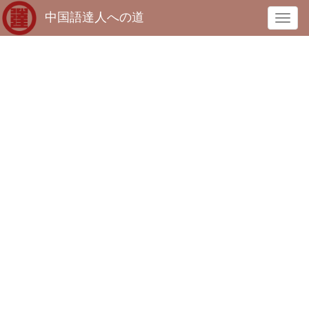
中国語達人への道
T
o
g
g
l
e
n
a
v
i
g
a
t
i
o
n