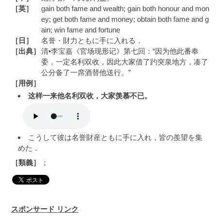
［英］
gain both fame and wealth; gain both honour and mon
ey; get both fame and money; obtain both fame and g
ain; win fame and fortune
［日］
名誉・財力ともに手に入れる．
［出典］
清•李宝嘉《官场现形记》第七回：“因为他此番奉
委，一定名利双收，因此大家借了趵突泉地方，凑了
公分备了一席酒替他送行。”
［用例］
这样一来他名利双收，大家羡慕不已。
こうして彼は名誉財産ともに手に入れ，皆の羨望を集
めた．
［類義］
；
スポンサード リンク