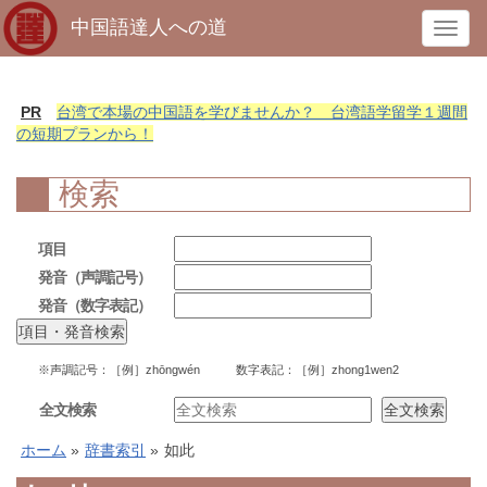
中国語達人への道
T
o
g
g
PR
台湾で本場の中国語を学びませんか？ 台湾語学留学１週間
l
の短期プランから！
e
n
検索
a
v
項目
i
発音（声調記号）
g
発音（数字表記）
a
t
i
※声調記号：［例］zhōngwén 数字表記：［例］zhong1wen2
o
n
全文検索
ホーム
»
辞書索引
»
如此