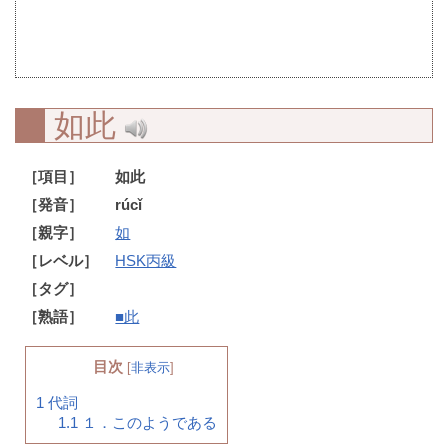
如此
［項目］
如此
［発音］
rúcǐ
［親字］
如
［レベル］
HSK丙級
［タグ］
［熟語］
■此
目次
[
非表示
]
1
代詞
1.1
１．このようである