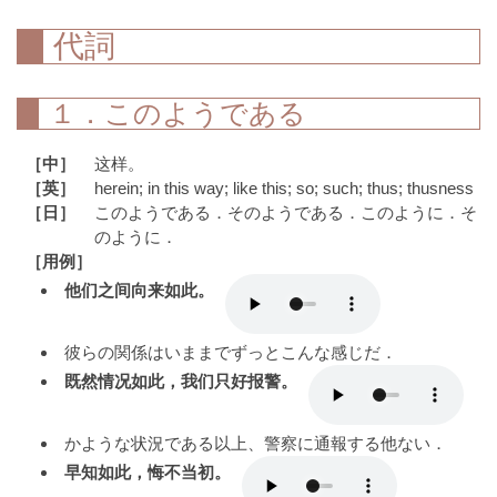
代詞
１．このようである
［中］
这样。
［英］
herein; in this way; like this; so; such; thus; thusness
［日］
このようである．そのようである．このように．そ
のように．
［用例］
他们之间向来如此。
彼らの関係はいままでずっとこんな感じだ．
既然情况如此，我们只好报警。
かような状況である以上、警察に通報する他ない．
早知如此，悔不当初。