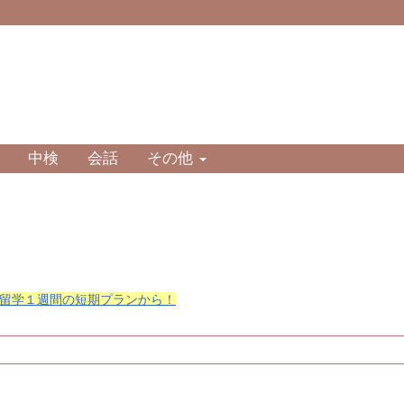
中検
会話
その他
留学１週間の短期プランから！