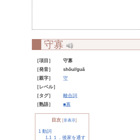
守寡
［項目］
守寡
［発音］
shǒu//guǎ
［親字］
守
［レベル］
［タグ］
離合詞
［熟語］
■寡
目次
[
非表示
]
1
動詞
1.1
１．後家を通す