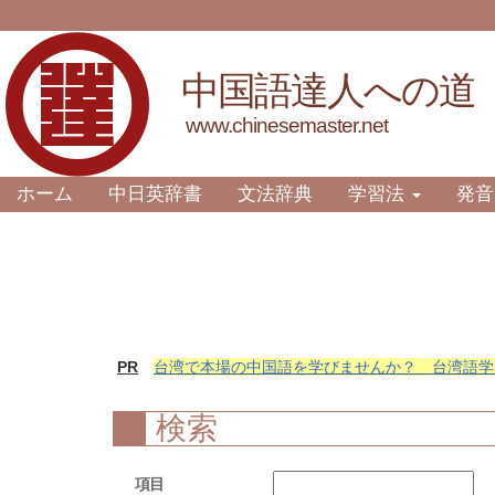
中国語達人への道
www.chinesemaster.net
ホーム
中日英辞書
文法辞典
学習法
発音
PR
台湾で本場の中国語を学びませんか？ 台湾語学
検索
項目