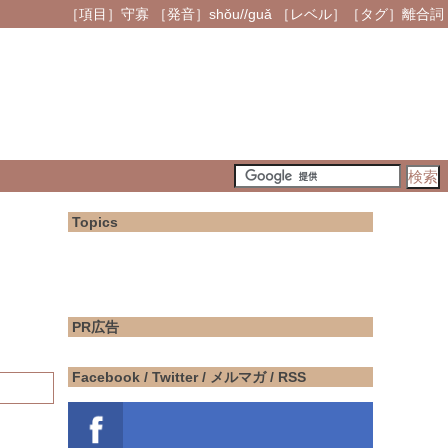
［項目］守寡 ［発音］shǒu//guǎ ［レベル］［タグ］離合詞
Topics
PR広告
Facebook / Twitter / メルマガ / RSS