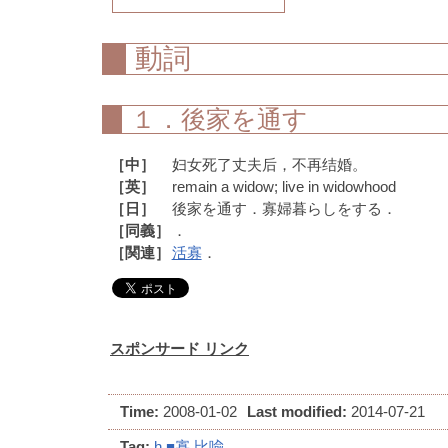
動詞
１．後家を通す
［中］
妇女死了丈夫后，不再结婚。
［英］
remain a widow; live in widowhood
［日］
後家を通す．寡婦暮らしをする．
［同義］
．
［関連］
活寡
．
スポンサード リンク
Time:
2008-01-02
Last modified:
2014-07-21
Tag:
h
■寡
比喩