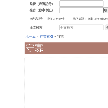
発音（声調記号）
発音（数字表記）
※声調記号：［例］zhōngwén 数字表記：［例］zhong1wen
全文検索
ホーム
»
辞書索引
»
守寡
守寡