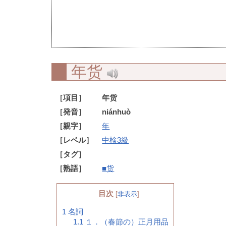
年货
［項目］
年货
［発音］
niánhuò
［親字］
年
［レベル］
中検3級
［タグ］
［熟語］
■货
目次
[
非表示
]
1
名詞
1.1
１．（春節の）正月用品