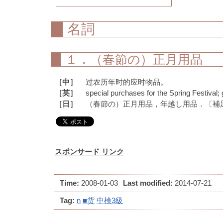
名詞
１．（春節の）正月用品
［中］
过农历年时的应时物品。
［英］
special purchases for the Spring Festival; 
［日］
（春節の）正月用品，年越し用品．〔補
スポンサード リンク
Time:
2008-01-03
Last modified:
2014-07-21
Tag:
n
■货
中検3級