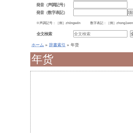
発音（声調記号）
発音（数字表記）
※声調記号：［例］zhōngwén 数字表記：［例］zhong1wen
全文検索
ホーム
»
辞書索引
»
年货
年货