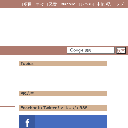
［項目］年货 ［発音］niánhuò ［レベル］中検3級 ［タグ］
Topics
PR広告
Facebook / Twitter / メルマガ / RSS