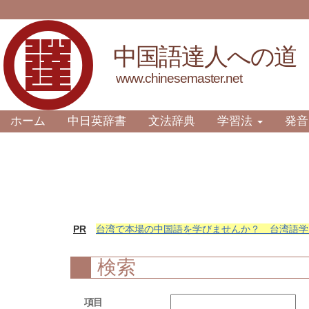
中国語達人への道
www.chinesemaster.net
ホーム
中日英辞書
文法辞典
学習法
発音
PR
台湾で本場の中国語を学びませんか？ 台湾語学
検索
項目