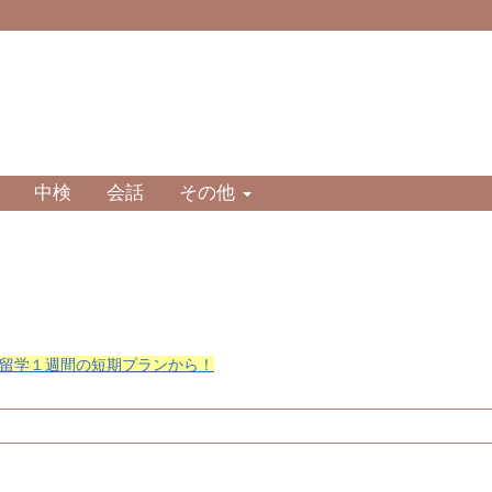
中検
会話
その他
留学１週間の短期プランから！