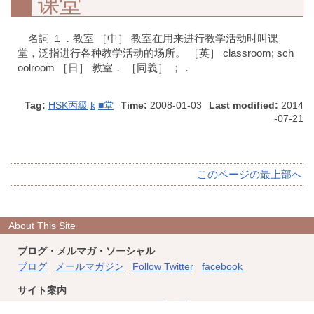
课堂
名詞 １．教室 ［中］ 教室在用来进行教学活动时叫课
堂，泛指进行各种教学活动的场所。 ［英］ classroom; sch
oolroom ［日］ 教室． ［同義］ ；．
Tag:
HSK丙級
k
■堂
Time:
2008-01-03
Last modified:
2014
-07-21
このページの最上部へ
About This Site
ブログ・メルマガ・ソーシャル
ブログ
メールマガジン
Follow Twitter
facebook
サイト案内
このサイトについて
フィード
連絡先
ホーム