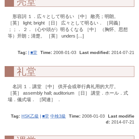
亮堂
形容詞 １．広々として明るい ［中］ 敞亮；明朗。
［英］ light; bright ［日］ 広々として明るい． ［同義］
；；． ２．（心や頭が）明るくなる ［中］ （胸怀、思想
等）开朗；清楚。 ［英］ unders […]
Tag:
l
■堂
Time:
2008-01-03
Last modified:
2014-07-21
礼堂
名詞 １．講堂 ［中］ 供开会或举行典礼用的大厅。
［英］ assembly hall; auditorium ［日］ 講堂．ホール．式
場．儀式場． ［関連］ ．
Tag:
HSK乙級
l
■堂
中検3級
Time:
2008-01-03
Last modifie
d:
2014-07-21