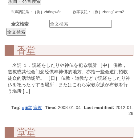
※声調記号：［例］zhōngwén 数字表記：［例］zhong1wen2
全文検索
香堂
名詞 １．読経をしたりや神仏を祀る場所 ［中］ 佛教，
道教或其他会门念经供奉神佛的地方。亦指一些会道门招收
徒众的活动场所。 ［日］ 仏教・道教などで読経をしたり神
仏を祀ったりする場所．またはこれら宗教宗派が布教を行
う場所 […]
Tag:
x
■堂
宗教
Time:
2008-01-04
Last modified:
2012-01-
28
堂堂