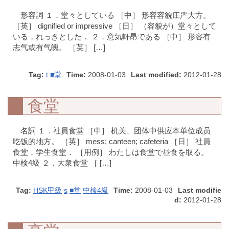
形容詞 １．堂々としている ［中］ 形容容貌庄严大方。
［英］ dignified or impressive ［日］ （容貌が）堂々として
いる，れっきとした． ２．意気軒昂である ［中］ 形容有
志气或有气魄。 ［英］ […]
Tag:
t
■堂
Time:
2008-01-03
Last modified:
2012-01-28
食堂
名詞 １．社員食堂 ［中］ 机关、团体中供应本单位成员
吃饭的地方。 ［英］ mess; canteen; cafeteria ［日］ 社員
食堂．学生食堂． ［用例］ わたしは食堂で昼食を取る。
中検4級 ２．大衆食堂 ［ […]
Tag:
HSK甲級
s
■堂
中検4級
Time:
2008-01-03
Last modifie
d:
2012-01-28