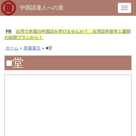
中国語達人への道
T
o
g
g
PR
台湾で本場の中国語を学びませんか？ 台湾語学留学１週間
l
の短期プランから！
e
ホーム
»
辞書索引
»
■堂
n
a
■堂
v
i
g
a
t
i
o
n