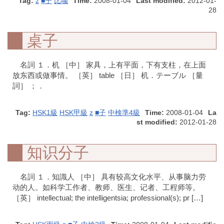
Tag:
z
■子
比喩
Time:
2008-01-04
Last modified:
2012-01-
28
桌子
名詞 １．机 ［中］ 家具，上有平面，下有支柱，在上面
放东西或做事情。 ［英］ table ［日］ 机．テーブル ［量
詞］ ；．
Tag:
HSK1級
HSK甲級
z
■子
中検準4級
Time:
2008-01-04
La
st modified:
2012-01-28
知识分子
名詞 １．知識人 ［中］ 具有较高文化水平、从事脑力劳
动的人。如科学工作者、教师、医生、记者、工程师等。
［英］ intellectual; the intelligentsia; professional(s); pr […]