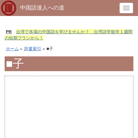
中国語達人への道
T
o
g
g
PR
台湾で本場の中国語を学びませんか？ 台湾語学留学１週間
l
の短期プランから！
e
ホーム
»
辞書索引
»
■子
n
a
■子
v
i
g
a
t
i
o
n