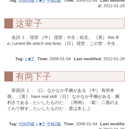
Tag:
HSK丙級
z
■子
中検2級
Time:
2008-01-04
Last modifie
d:
2012-01-28
这辈子
名詞 １．現世 ［中］ 现世；今生；此生。 ［英］ this lif
e; current life which one lives ［日］ 現世．この世．今生．
Tag:
z
■子
Time:
2008-01-04
Last modified:
2012-01-28
有两下子
形容詞 １．〈口〉なかなか手腕がある ［中］ 有些本
领。 ［英］ have real skill ［日］ なかなか手腕がある．腕
利きである．たいしたものだ． ［用例］ 〈歇〉 二股のま
ぐわで耕す，たいしたものだ． 君は本 […]
Tag:
HSK丙級
y
■子
中検2級
Time:
2008-01-04
Last modifie