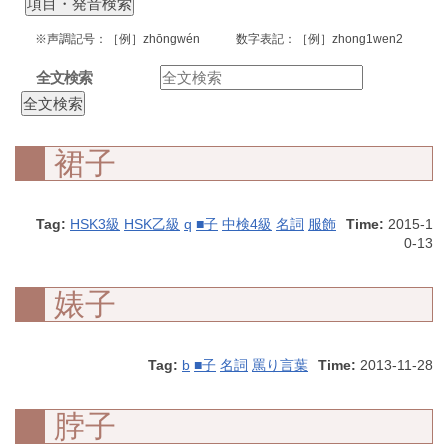
※声調記号：［例］zhōngwén 数字表記：［例］zhong1wen2
全文検索
裙子
Tag:
HSK3級
HSK乙級
q
■子
中検4級
名詞
服飾
Time:
2015-1
0-13
婊子
Tag:
b
■子
名詞
罵り言葉
Time:
2013-11-28
脖子