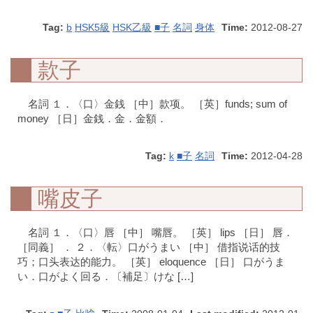
Tag:
b
HSK5級
HSK乙級
■子
名詞
身体
Time:
2012-08-27
款子
名詞 １．〈口〉金銭 ［中］款项。 ［英］funds; sum of
money ［日］金銭．金．金額．
Tag:
k
■子
名詞
Time:
2012-04-28
嘴皮子
名詞 １．〈口〉唇 ［中］ 嘴唇。 ［英］ lips ［日］ 唇．
［同義］ ． ２．〈転〉口がうまい ［中］ 借指说话的技
巧；口头表达的能力。 ［英］ eloquence ［日］ 口がうま
い．口がよく回る．〔補足〕けな […]