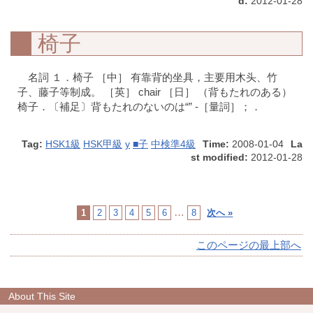
d:
2012-01-28
椅子
名詞 １．椅子 ［中］ 有靠背的坐具，主要用木头、竹
子、藤子等制成。 ［英］ chair ［日］ （背もたれのある）
椅子．〔補足〕背もたれのないのは“” -［量詞］；．
Tag:
HSK1級
HSK甲級
y
■子
中検準4級
Time:
2008-01-04
La
st modified:
2012-01-28
…
1
2
3
4
5
6
8
次へ »
このページの最上部へ
About This Site