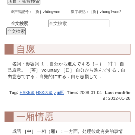
※声調記号：［例］zhōngwén 数字表記：［例］zhong1wen2
全文検索
自愿
名詞・形容詞 １．自分から進んでする｛⇔｝ ［中］ 自
己愿意。 ［英］ voluntary ［日］ 自分から進んでする．自
由意志でする．自発的にする．自ら志願して．
Tag:
HSK5級
HSK丙級
z
■愿
Time:
2008-01-04
Last modifie
d:
2012-01-28
一厢情愿
成語 ［中］ 一相（厢）：一方面。处理彼此有关的事情