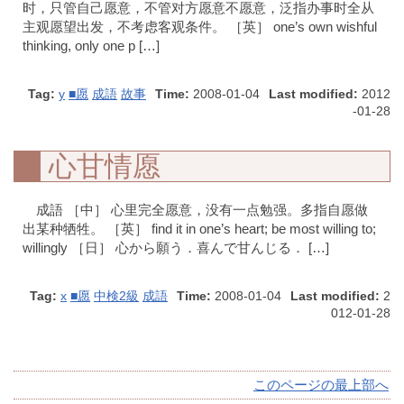
时，只管自己愿意，不管对方愿意不愿意，泛指办事时全从
主观愿望出发，不考虑客观条件。 ［英］ one’s own wishful
thinking, only one p […]
Tag:
y
■愿
成語
故事
Time:
2008-01-04
Last modified:
2012
-01-28
心甘情愿
成語 ［中］ 心里完全愿意，没有一点勉强。多指自愿做
出某种牺牲。 ［英］ find it in one’s heart; be most willing to;
willingly ［日］ 心から願う．喜んで甘んじる． […]
Tag:
x
■愿
中検2級
成語
Time:
2008-01-04
Last modified:
2
012-01-28
このページの最上部へ