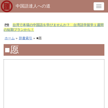
中国語達人への道
T
o
g
g
PR
台湾で本場の中国語を学びませんか？ 台湾語学留学１週間
l
の短期プランから！
e
ホーム
»
辞書索引
»
■愿
n
a
■愿
v
i
g
a
t
i
o
n