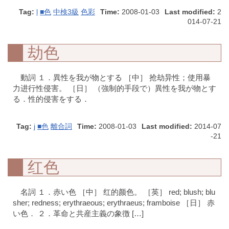
Tag:
l
■色
中検3級
色彩
Time:
2008-01-03
Last modified:
2
014-07-21
劫色
動詞 １．異性を我が物とする ［中］ 抢劫异性；使用暴
力进行性侵害。 ［日］ （強制的手段で）異性を我が物とす
る．性的侵害をする．
Tag:
j
■色
離合詞
Time:
2008-01-03
Last modified:
2014-07
-21
红色
名詞 １．赤い色 ［中］ 红的颜色。 ［英］ red; blush; blu
sher; redness; erythraeous; erythraeus; framboise ［日］ 赤
い色． ２．革命と共産主義の象徴 […]