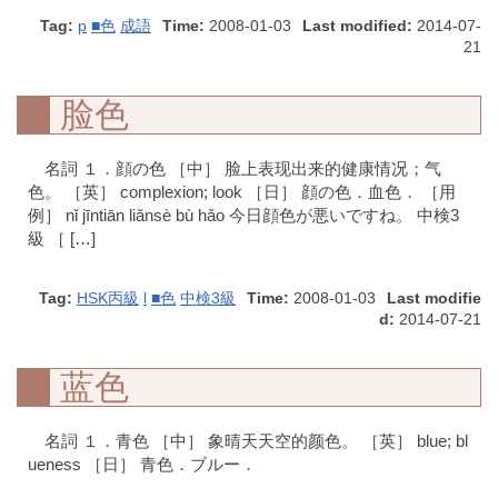
Tag:
p
■色
成語
Time:
2008-01-03
Last modified:
2014-07-
21
脸色
名詞 １．顔の色 ［中］ 脸上表现出来的健康情况；气
色。 ［英］ complexion; look ［日］ 顔の色．血色． ［用
例］ nǐ jīntiān liǎnsè bù hǎo 今日顔色が悪いですね。 中検3
級 ［ […]
Tag:
HSK丙級
l
■色
中検3級
Time:
2008-01-03
Last modifie
d:
2014-07-21
蓝色
名詞 １．青色 ［中］ 象晴天天空的颜色。 ［英］ blue; bl
ueness ［日］ 青色．ブルー．