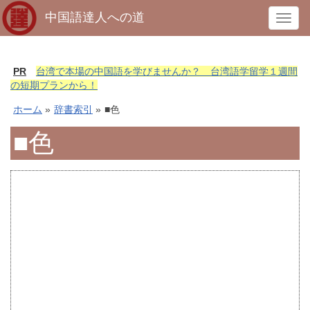
中国語達人への道
T
o
g
g
PR
台湾で本場の中国語を学びませんか？ 台湾語学留学１週間
l
の短期プランから！
e
ホーム
»
辞書索引
»
■色
n
a
■色
v
i
g
a
t
i
o
n