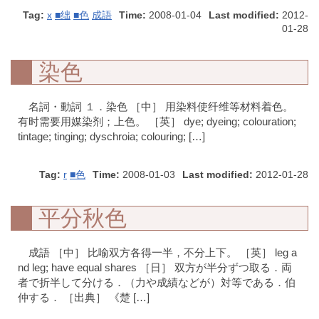
Tag:
x
■绌
■色
成語
Time:
2008-01-04
Last modified:
2012-
01-28
染色
名詞・動詞 １．染色 ［中］ 用染料使纤维等材料着色。
有时需要用媒染剂；上色。 ［英］ dye; dyeing; colouration;
tintage; tinging; dyschroia; colouring; […]
Tag:
r
■色
Time:
2008-01-03
Last modified:
2012-01-28
平分秋色
成語 ［中］ 比喻双方各得一半，不分上下。 ［英］ leg a
nd leg; have equal shares ［日］ 双方が半分ずつ取る．両
者で折半して分ける．（力や成績などが）対等である．伯
仲する． ［出典］ 《楚 […]