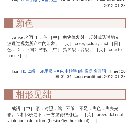
Tag:
HSK丁級
y
■色
成語
Time:
2008-01-04
Last modified:
2012-01-28
颜色
yánsè 名詞 １．色 ［中］ 由物体发射、反射或透过的光
波通过视觉所产生的印象。 ［英］ color; colour; tinct ［日］
色． ２．〈書〉容貌 ［中］ 指面貌；容貌。 ［英］ counte
nance […]
Tag:
HSK2級
HSK甲級
y
■色
中検準4級
俗語
多音詞
Time:
20
08-01-04
Last modified:
2012-01-28
相形见绌
成語 ［中］ 形：对照；绌：不够，不足；失色：失去光
彩。互相比较之下，一方显得很逊色。 ［英］ prove definitel
y inferior, pale before (beside/by the side of) […]