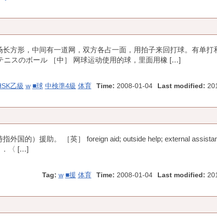
球场长方形，中间有一道网，双方各占一面，用拍子来回打球。有单打
２．テニスのボール ［中］ 网球运动使用的球，里面用橡 […]
HSK乙級
w
■球
中検準4級
体育
Time:
2008-01-04
Last modified:
201
［英］ foreign aid; outside help; external assista
〈 […]
Tag:
w
■援
体育
Time:
2008-01-04
Last modified:
201