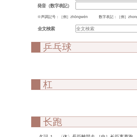
発音（数字表記）
※声調記号：［例］zhōngwén 数字表記：［例］zhong
全文検索
乒乓球
杠
长跑
名詞 １．〈体〉長距離競走 ［中］长距离赛跑。 ［英］long-dist