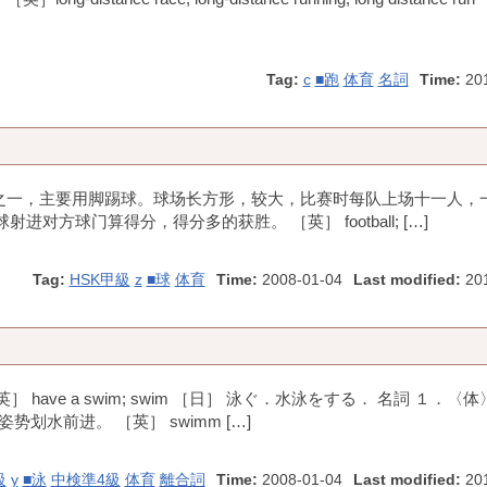
Tag:
c
■跑
体育
名詞
Time:
20
目之一，主要用脚踢球。球场长方形，较大，比赛时每队上场十一人，
方球门算得分，得分多的获胜。 ［英］ football; […]
Tag:
HSK甲級
z
■球
体育
Time:
2008-01-04
Last modified:
201
have a swim; swim ［日］ 泳ぐ．水泳をする． 名詞 １．〈
水前进。 ［英］ swimm […]
級
y
■泳
中検準4級
体育
離合詞
Time:
2008-01-04
Last modified:
201