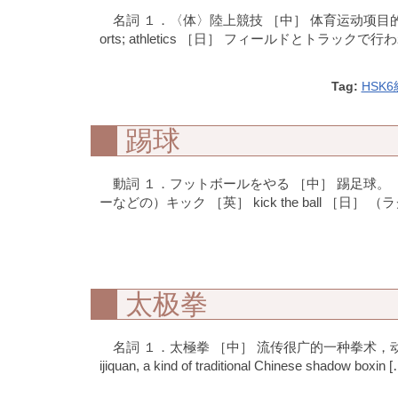
名詞 １．〈体〉陸上競技 ［中］ 体育运动项目的一大类
orts; athletics ［日］ フィールドとトラックで
Tag:
HSK6
踢球
動詞 １．フットボールをやる ［中］ 踢足球。 ［英
ーなどの）キック ［英］ kick the ball ［日］ 
太极拳
名詞 １．太極拳 ［中］ 流传很广的一种拳术，
ijiquan, a kind of traditional Chinese shadow boxin 