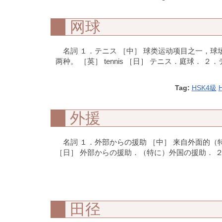
网球
名詞 １．テニス ［中］ 球类运动项目之一，
两种。 ［英］ tennis ［日］ テニス．庭球． 
Tag:
HSK4級
外援
名詞 １．外部からの援助 ［中］ 来自外面的（特指外国的）援助。 
［日］ 外部からの援助．（特に）外国の援助． ２．
田径