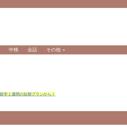
中検
会話
その他
留学１週間の短期プランから！