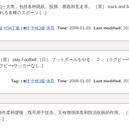
，包括各种跳跃、投掷、赛跑和竞走等。 ［英］ track and fiel
行われる各種のスポーツ […]
級
HSK丁級
t
■径
中検3級
体育
Time:
2008-01-03
Last modified:
201
］ play Football ［日］ フットボールをやる． ２．（ラグビー
（ラグビー•サッカーな […]
Tag:
t
■球
中検3級
体育
Time:
2008-01-03
Last modified:
201
动作柔和缓慢，既可用于技击，又有增强体质和防治疾病的作用。 ［英
[…]