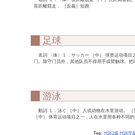
長距離競走． ［反義］短跑
足球
名詞 〈体〉１．サッカー ［中］ 球类运动项
门。除守门员外，其他队员不得用手或臂触球。把球射进对
游泳
動詞 １．泳ぐ ［中］ 人或动物在水里游动。 ［英］ 
［中］ 体育运动项目之一，人在水里用各种不同的姿势划
Tag:
HSK2級
HSK甲