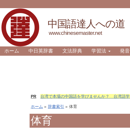
中国語達人への道
www.chinesemaster.net
ホーム
中日英辞書
文法辞典
学習法
発音
PR
台湾で本場の中国語を学びませんか？ 台湾語学
ホーム
»
辞書索引
»
体育
体育