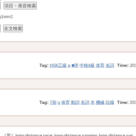
1wen2
Tag:
HSK乙級
p
■球
中検4級
体育
名詞
Time:
20
Tag:
7画
g
体育
動詞
名詞
木
機械
比喩
Time:
20
ance race; long-distance running; long distance ru