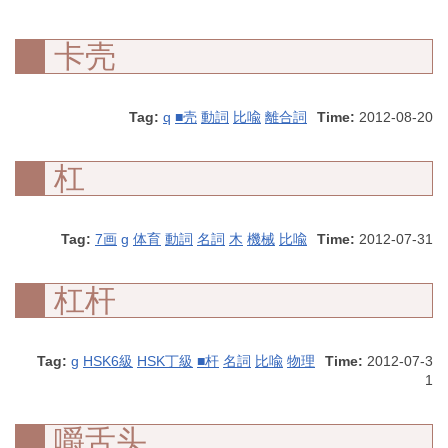
卡壳
Tag:
q
■壳
動詞
比喩
離合詞
Time:
2012-08-20
杠
Tag:
7画
g
体育
動詞
名詞
木
機械
比喩
Time:
2012-07-31
杠杆
Tag:
g
HSK6級
HSK丁級
■杆
名詞
比喩
物理
Time:
2012-07-3
1
嚼舌头