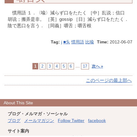
慣用語 １．〈喩〉減らず口をたたく ［中］乱说；信口
胡说；搬弄是非。 ［英］gossip ［日］減らず口をたたく．
陰で悪口を言う． ［同義］嚼舌；嚼舌根
Tag:
j
■头
慣用語
比喩
Time:
2012-06-07
…
1
2
3
4
5
6
17
次へ »
このページの最上部へ
About This Site
ブログ・メルマガ・ソーシャル
ブログ
メールマガジン
Follow Twitter
facebook
サイト案内