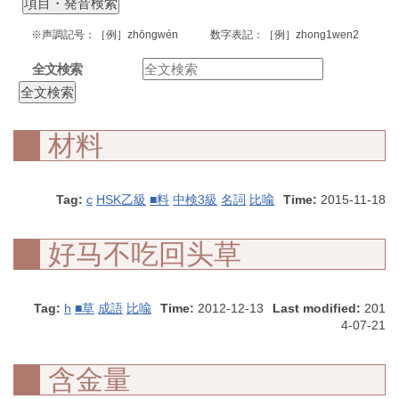
※声調記号：［例］zhōngwén 数字表記：［例］zhong1wen2
全文検索
材料
Tag:
c
HSK乙級
■料
中検3級
名詞
比喩
Time:
2015-11-18
好马不吃回头草
Tag:
h
■草
成語
比喩
Time:
2012-12-13
Last modified:
201
4-07-21
含金量