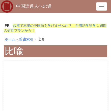
中国語達人への道
T
o
g
g
PR
台湾で本場の中国語を学びませんか？ 台湾語学留学１週間
l
の短期プランから！
e
ホーム
»
辞書索引
»
比喩
n
a
比喩
v
i
g
a
t
i
o
n