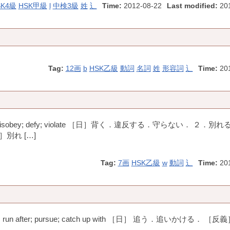
SK4級
HSK甲級
l
中検3級
姓
辶
Time:
2012-08-22
Last modified:
201
Tag:
12画
b
HSK乙級
動詞
名詞
姓
形容詞
辶
Time:
20
ey; defy; violate ［日］背く．違反する．守らない． ２．別れ
日］別れ […]
Tag:
7画
HSK乙級
w
動詞
辶
Time:
20
un after; pursue; catch up with ［日］ 追う．追いかける． ［反