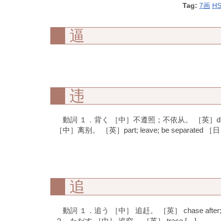
Tag:
7画
H
逼
违
動詞 １．背く ［中］不遵照；不依从。 ［英］disob
［中］离别。 ［英］part; leave; be separated ［
追
動詞 １．追う ［中］ 追赶。 ［英］ chase after; r
２．ただす ［中］ 追究。 ［英］ trace […]