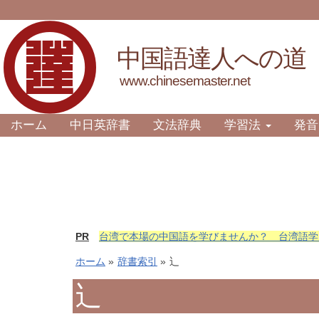
中国語達人への道
www.chinesemaster.net
ホーム
中日英辞書
文法辞典
学習法
発音
PR
台湾で本場の中国語を学びませんか？ 台湾語学
ホーム
»
辞書索引
»
辶
辶