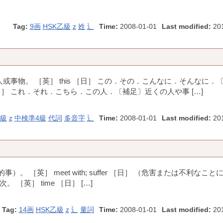
Tag:
9画
HSK乙級
z
姓
辶
Time:
2008-01-01
Last modified:
201
或事物。 ［英］ this ［日］ この．その．こんなに．そんなに．
］ これ．それ．こちら．この人．〔補足〕近くの人や事 […]
甲級
z
中検準4級
代詞
多音字
辶
Time:
2008-01-01
Last modified:
201
。 ［英］ meet with; suffer ［日］ （危害または不利なこと
 ［英］ time ［日］ […]
Tag:
14画
HSK乙級
z
辶
量詞
Time:
2008-01-01
Last modified:
201