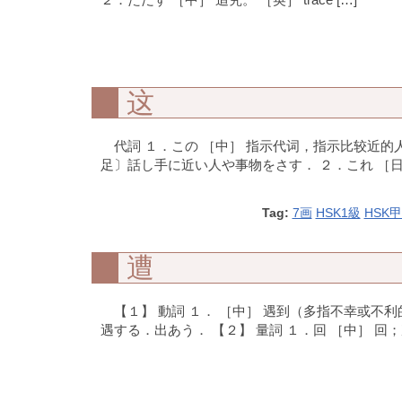
这
代詞 １．この ［中］ 指示代词，指示比较近的人
足〕話し手に近い人や事物をさす． ２．これ ［日
Tag:
7画
HSK1級
HSK
遭
【１】 動詞 １． ［中］ 遇到（多指不幸或不利的事）
遇する．出あう． 【２】 量詞 １．回 ［中］ 回；次。