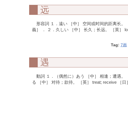
远
形容詞 １．遠い ［中］ 空间或时间的距离长。 ［英］ 
義］ ． ２．久しい ［中］ 长久；长远。 ［英］ lon
Tag:
7画
遇
動詞 １．（偶然に）あう ［中］ 相逢；遭遇。 
る ［中］ 对待；款待。 ［英］ treat; receive 