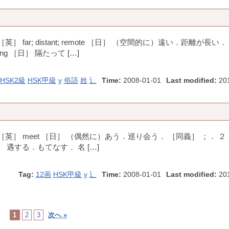
far; distant; remote ［日］ （空間的に）遠い．距離が長い．
g ［日］ 隔たって […]
HSK2級
HSK甲級
y
俗語
姓
辶
Time:
2008-01-01
Last modified:
201
［英］ meet ［日］ （偶然に）あう．巡り会う． ［同義］ ；． 
［日］ 遇する．もてなす． 名 […]
Tag:
12画
HSK甲級
y
辶
Time:
2008-01-01
Last modified:
201
1
2
3
次へ »