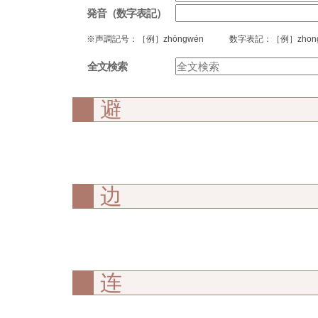
発音（数字表記）
※声調記号：［例］zhōngwén 数字表記：［例］zhong
全文検索
避
边
连