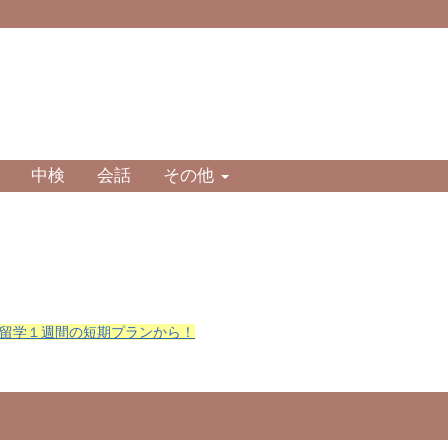
中検
会話
その他
留学１週間の短期プランから！