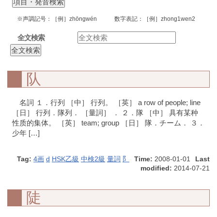
※声調記号：［例］zhōngwén 数字表記：［例］zhong1wen2
全文検索
队
名詞 １．行列 ［中］ 行列。 ［英］ a row of people; line
［日］ 行列．隊列． ［量詞］ ． ２．隊 ［中］ 具有某种
性质的集体。 ［英］ team; group ［日］ 隊．チーム． ３．
少年 […]
Tag:
4画
d
HSK乙級
中検2級
量詞
阝
Time:
2008-01-01
Last
modified:
2014-07-21
陡