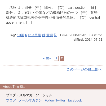
名詞 １．部分 ［中］ 部分。 ［英］ part; section ［日］
部分． ２．官庁・企業などの機構区分の一つ ［中］ 某些
机关的名称或机关企业中按业务而分的单位。 ［英］ central
government; […]
Tag:
10画
b
HSK甲級
姓
量詞
阝
Time:
2008-01-01
Last mo
dified:
2014-07-21
« 前へ
1
2
このページの最上部へ
About This Site
ブログ・メルマガ・ソーシャル
ブログ
メールマガジン
Follow Twitter
facebook