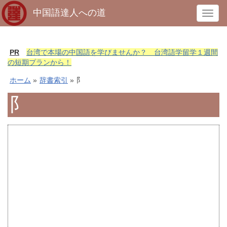
中国語達人への道
T
o
g
g
PR
台湾で本場の中国語を学びませんか？ 台湾語学留学１週間
l
の短期プランから！
e
ホーム
»
辞書索引
»
阝
n
a
阝
v
i
g
a
t
i
o
n