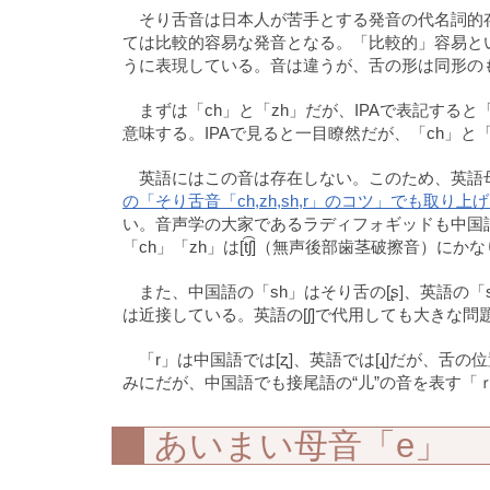
そり舌音は日本人が苦手とする発音の代名詞的
ては比較的容易な発音となる。「比較的」容易と
うに表現している。音は違うが、舌の形は同形の
まずは「ch」と「zh」だが、IPAで表記すると「c
意味する。IPAで見ると一目瞭然だが、「ch」と
英語にはこの音は存在しない。このため、英語母語
の「そり舌音「ch,zh,sh,r」のコツ」でも取り上
い。音声学の大家であるラディフォギッドも中国
「ch」「zh」は[t͡ʃ]（無声後部歯茎破擦音）にか
また、中国語の「sh」はそり舌の[ʂ]、英語の「s
は近接している。英語の[ʃ]で代用しても大きな問
「r」は中国語では[ʐ]、英語では[ɻ]だが、
みにだが、中国語でも接尾語の“儿”の音を表す「ｒ
あいまい母音「e」