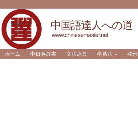
中国語達人への道
www.chinesemaster.net
ホーム
中日英辞書
文法辞典
学習法
発音