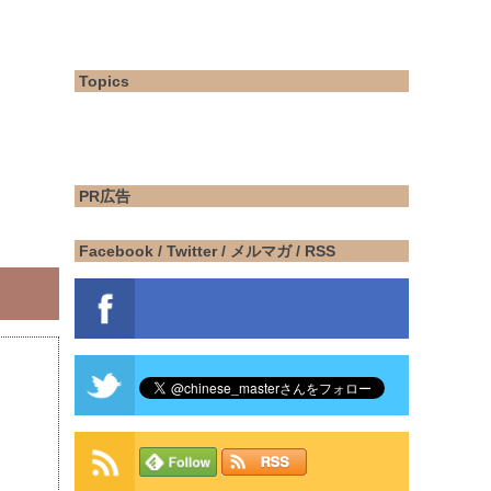
Topics
PR広告
Facebook / Twitter / メルマガ / RSS