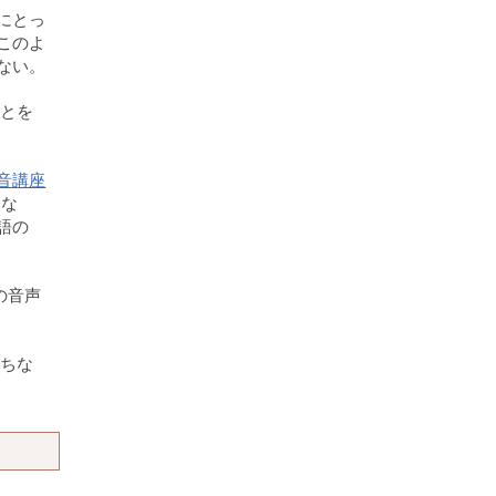
にとっ
このよ
ない。
ことを
音講座
いな
語の
の音声
。ちな