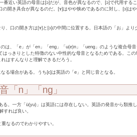
に一番近い英語の母音は[ɔ]だが、音色が異なるので、[ɔ]で代用する
の開き具合が異なるのだ。[ɤ]はやや狭めであるのに対し、[ɔ]は
となり、口の開き方は[ɤ]と[ɔ]の中間に位置する。日本語の「お」より
、「e」が「en」「eng」「u(e)n」「ueng」のような複合母
てはっきりとした特徴のない中性的な母音となるためである。この
で、これはすんなりと理解できるだろう。
]になる場合がある。うち[ɛ]は英語の「e」と同じ音となる。
鼻音「n」「ng」
ある。一方「ü(yu)」は英語には存在しない。英語の発音から類推
解すれば良い。
英語と重なるのでわかりやすい。