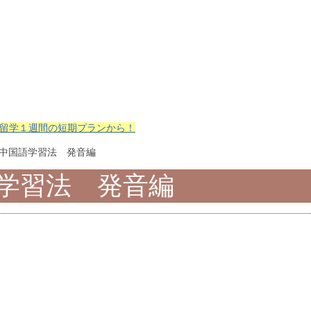
留学１週間の短期プランから！
の中国語学習法 発音編
学習法 発音編