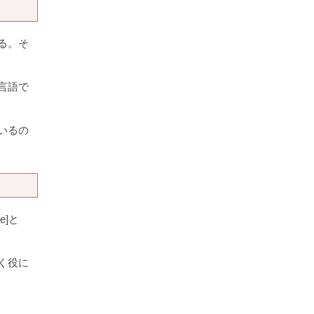
る。そ
言語で
いるの
]と
く役に