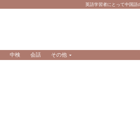
英語学習者にとって中国語
中検
会話
その他