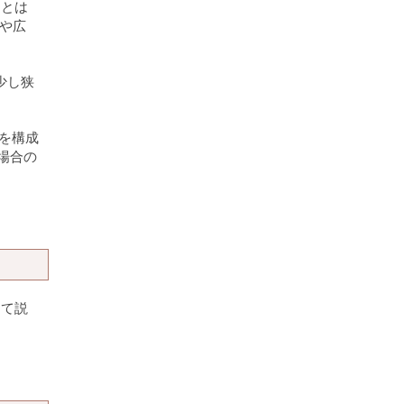
ことは
やや広
少し狭
音を構成
場合の
して説