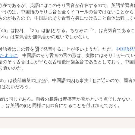
存在であるが、英語にはこのそり舌音が存在するので、英語学習者
いうのは、中国語のそり舌音と全くイコールの音ではないことから
ものがあるので、中国語のそり舌音を身につけること自体は難しく
h」は[tʂʰ]、「zh」は[ʈʂ]となる。ちなみに「ʰ」は有気音である
「zh」は有気音か無気音かの違いでしかない。
者はこの音を[t͡ʃ]で発音することが多いようだ。ただ、
中国語発
げたように
、中国語のそり舌音の舌の形は、実際にはそり上がって
語のそり舌音は舌が平らな舌端後部歯茎音であるとしており、中国
なり近いのだ。
h」は後部歯茎の[ʃ]だが、中国語の[ʂ]も事実上[ʃ]に近いので、両者
題はないだろう。
舌の位置は同じである。両者の相違は摩擦音か否かという点でしかない
」は英語の[r]と同様に[ɻ]の音になることを付け加えておく。