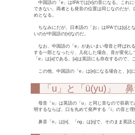
中国語の「e」はIPAでは[ɤ]の音になる。これ
できない。両者とも発音の位置は同じなのだが、口
めとなる。
ちなみにだが、日本語の「お」はIPAでは[o̞]
いのが中国語の[ɤ]なのだ。
なお、中国語の「e」があいまい母音と呼ばれるのは
する一部となったり、儿化した場合、音が変化し
「e」は[ə]である。[ə]は英語にも存在するの
この他、中国語の「e」は[e]になる場合と、[ɛ
「u」と「ü(yu)」 
母音「u」は英語の「u」と同じ音なので容易で
明するならば、口を丸めて発声する「i」の音と理
鼻音「n」は[n]、「ng」は[ŋ]で、そのまま