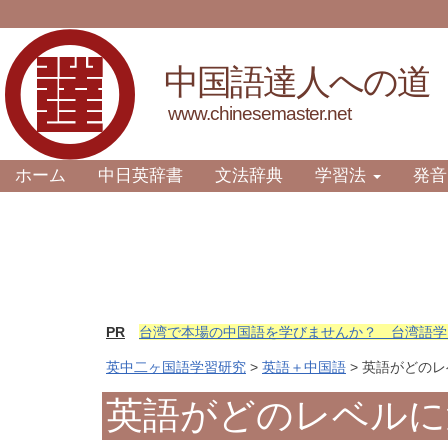
中国語達人への道
www.chinesemaster.net
ホーム
中日英辞書
文法辞典
学習法
発音
PR
台湾で本場の中国語を学びませんか？ 台湾語学
英中二ヶ国語学習研究
>
英語＋中国語
> 英語がどの
英語がどのレベルに