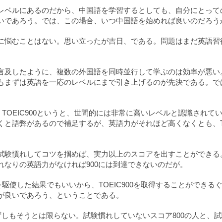
レベルにあるのだから、中国語を学習するとしても、自分にとって
いであろう。では、この場合、いつ中国語を始めれば良いのだろう
に悩むことはない。思い立ったが吉日、である。問題はまだ英語習
言及したように、複数の外国語を同時並行して学ぶのは効率が悪い
もまずは英語を一応のレベルにまで引き上げるのが先決である。で
。TOEIC900というと、世間的には非常に高いレベルと認識されて
と語弊があるので補足するが、英語力がそれほど高くなくとも、TO
試験慣れしてコツを掴めば、実力以上のスコアを出すことができる
なりの英語力がなければ900には到達できないのだが。
を駆使した結果でもいいから、TOEIC900を取得することができる
が良いであろう、ということである。
ずしもそうとは限らない。試験慣れしていないスコア800の人と、