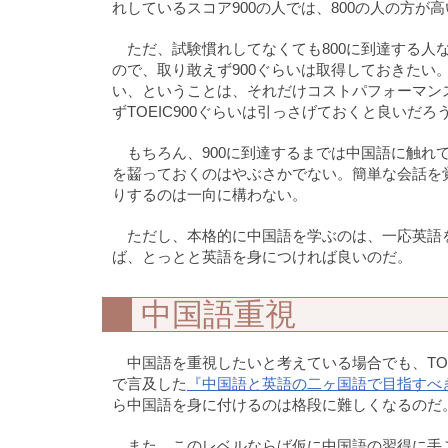
れしているスコア900の人では、800の人の方
ただ、試験慣れしてなくても800に到達する人
ので、取り敢えず900ぐらいは取得しておきたい。
い、ということは、それだけコストパフォーマン
ずTOEIC900ぐらいは引っさげておくと良いだろ
もちろん、900に到達するまでは中国語に触
を齧っておくのはやぶさかでない。簡単な会話を
りするのは一向に構わない。
ただし、本格的に中国語を学ぶのは、一応英語
ば、とっとと英語を身につければ良いのだ。
中国語重視
中国語を重視したいと考えている場合でも、TOE
で言及した
『中国語と英語の二ヶ国語で目指すべ
ら中国語を身に付けるのは格段に難しくなるのだ
また、このレベルならば仮に中国語の習得に手