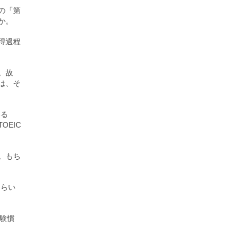
の「第
か。
得過程
。故
は、そ
いる
EIC
。もち
ぐらい
試験慣