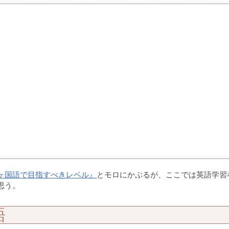
ヶ国語で目指すべきレベル』
とモロにかぶるが、ここでは英語学習
思う。
語