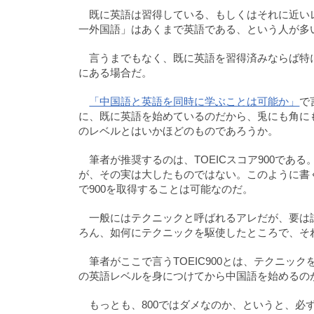
既に英語は習得している、もしくはそれに近い
一外国語」はあくまで英語である、という人が多
言うまでもなく、既に英語を習得済みならば特
にある場合だ。
「中国語と英語を同時に学ぶことは可能か」
で
に、既に英語を始めているのだから、兎にも角に
のレベルとはいかほどのものであろうか。
筆者が推奨するのは、TOEICスコア900である
が、その実は大したものではない。このように書く
で900を取得することは可能なのだ。
一般にはテクニックと呼ばれるアレだが、要は
ろん、如何にテクニックを駆使したところで、それ
筆者がここで言うTOEIC900とは、テクニック
の英語レベルを身につけてから中国語を始めるの
もっとも、800ではダメなのか、というと、必