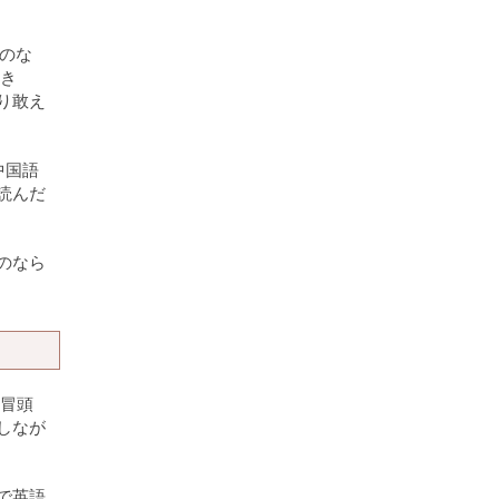
ものな
大き
り敢え
中国語
読んだ
のなら
も冒頭
しなが
で英語