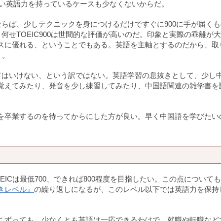
が高い英語力を持っているケースも少なくないからだ。
ならば、少しテクニックを身につけるだけですぐに900に手が届く
何せTOEIC900は世間的な評価が高いのだ。印象と実際の乖離が
スに優れる、ということでもある。英語を主軸とするのだから、取
う。
れてはいけない、という訳ではない。英語学習の息抜きとして、少し
覚えてみたり、発音を少し練習してみたり、中国語関連の雑学書を
を卒業するのを待ってからにした方が良い。早く中国語を学びたい
ICは最低700、できれば800程度を目指したい。この点について
きレベル』
の繰り返しになるが、このレベル以下では英語力を保持
。
こずっても、少なくとも英語は一応できるわけで、就職や転職など