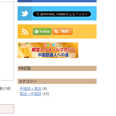
PR広告
カテゴリー
者の視
中国語＋英語
(8)
英語＋中国語
(10)