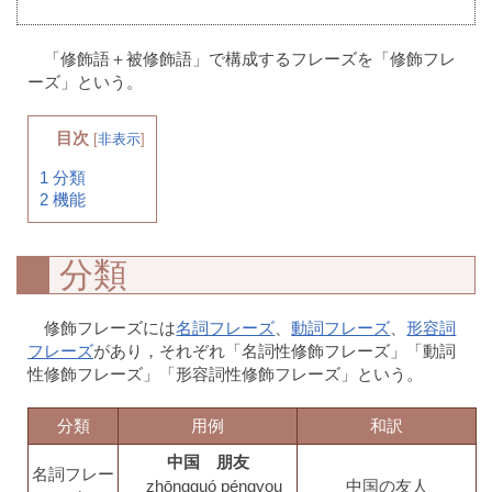
「修飾語＋被修飾語」で構成するフレーズを「修飾フレ
ーズ」という。
目次
[
非表示
]
1
分類
2
機能
分類
修飾フレーズには
名詞フレーズ
、
動詞フレーズ
、
形容詞
フレーズ
があり，それぞれ「名詞性修飾フレーズ」「動詞
性修飾フレーズ」「形容詞性修飾フレーズ」という。
分類
用例
和訳
中国 朋友
名詞フレー
zhōngguó péngyou
中国の友人