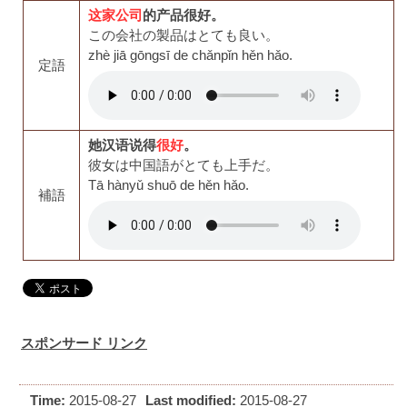
这家公司
的产品很好。
この会社の製品はとても良い。
zhè jiā gōngsī de chǎnpǐn hěn hǎo.
定語
她汉语说得
很好
。
彼女は中国語がとても上手だ。
Tā hànyǔ shuō de hěn hǎo.
補語
スポンサード リンク
Time:
2015-08-27
Last modified:
2015-08-27