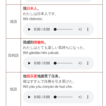
我
日本人
。
わたしは日本人です。
Wǒ rìběnrén.
述語
我感到
很愉快
。
わたしはとても楽しい気持ちになった。
Wǒ gǎndào hěn yúkuài.
目的語
他
很乐意
地接受了任务。
彼はすすんで任務を引き受けた。
Wǒ yào yǒu zūnyán de huó zhe.
状語