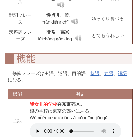
ズ
動詞フレー
慢点儿 吃
ゆっくり食べる
ズ
màn diǎnr chī
形容詞フレ
非常 高兴
とてもうれしい
ーズ
fēicháng gāoxìng
機能
修飾フレーズは主語、述語、目的語、
状語
、
定語
、
補語
になる。
機能
例文
我女儿的学校
在东京郊区。
娘の学校は東京の郊外にある。
Wǒ nǚér de xuéxiào zài dōngjīng jiāoqū.
主語