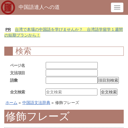
中国語達人への道
T
o
g
g
PR
台湾で本場の中国語を学びませんか？ 台湾語学留学１週間
l
の短期プランから！
e
n
検索
a
v
ページ名
i
文法項目
g
語彙
a
t
全文検索
i
o
ホーム
»
中国語文法辞典
»
修飾フレーズ
n
修飾フレーズ