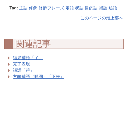
Tag:
主語
修飾
修飾フレーズ
定語
状語
目的語
補語
述語
このページの最上部へ
関連記事
結果補語「了」
完了表現
補語「得」
方向補語（動詞）「下来」