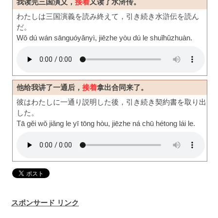
我读完三国演义，
接着
又读了水浒传。
わたしは三国演義を読み終えて，引き続き水滸伝を読ん
だ。
Wǒ dú wán sānguóyǎnyì, jiēzhe yòu dú le shuǐhǔzhuàn.
他给我讲了一通后，
接着
拿出合同来了。
彼はわたしに一通り説明した後，引き続き契約書を取り出
した。
Tā gěi wǒ jiǎng le yī tōng hòu, jiēzhe ná chū hétong lái le.
スポンサード リンク