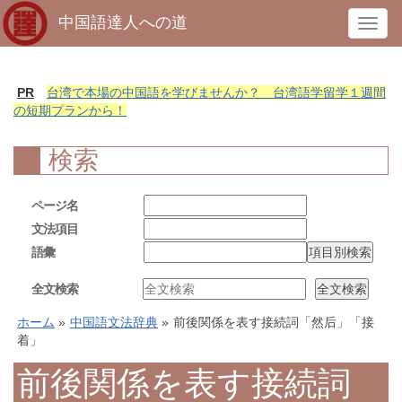
中国語達人への道
T
o
g
g
PR
台湾で本場の中国語を学びませんか？ 台湾語学留学１週間
l
の短期プランから！
e
n
検索
a
v
ページ名
i
文法項目
g
語彙
a
t
全文検索
i
o
ホーム
»
中国語文法辞典
»
前後関係を表す接続詞「然后」「接
n
着」
前後関係を表す接続詞