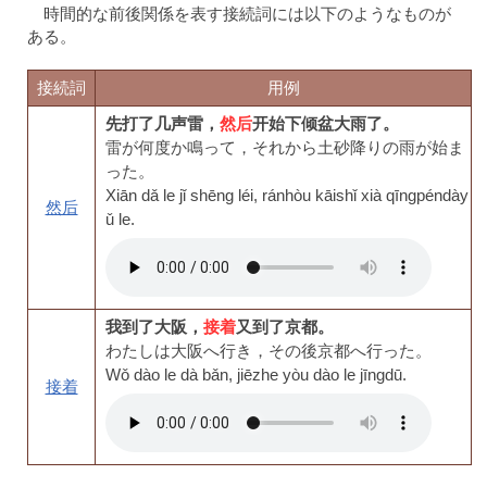
時間的な前後関係を表す接続詞には以下のようなものが
ある。
接続詞
用例
先打了几声雷，
然后
开始下倾盆大雨了。
雷が何度か鳴って，それから土砂降りの雨が始ま
った。
Xiān dǎ le jǐ shēng léi, ránhòu kāishǐ xià qīngpéndày
然后
ǔ le.
我到了大阪，
接着
又到了京都。
わたしは大阪へ行き，その後京都へ行った。
Wǒ dào le dà bǎn, jiēzhe yòu dào le jīngdū.
接着