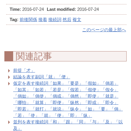
Time:
2016-07-24
Last modified:
2016-07-24
Tag:
前後関係
接着
接続詞
然后
複文
このページの最上部へ
関連記事
前提「才」
結論を表す副詞「就」「便」
仮定を表す接続詞「如果」「要是」「假如」「倘若」
「如其」「如若」「若是」「假若」「假使」「假令」
「倘如」「倘使」「倘或」「倘然」「即使」「就是」
「哪怕」「就算」「即便」「纵然」「即或」「即令」
「即若」「就打」「就说」「纵令」「如」「要」「倘」
「若」「使」「就」「便」「即」「纵」
並列を表す接続詞「和」「跟」「同」「与」「及」「以
及」