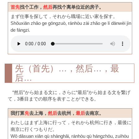
首先
找个工作，
然后
再找个离单位近的房子。
まず仕事を探して，それから職場に近い家を探す。
Shǒuxiān zhǎo ge gōngzuò, ránhòu zài zhǎo ge lí dānwèi jìn
de fángzi.
先（首先）…，然后…，最
后…
“然后”から始まる文に，さらに“最后”から始まる文を繋げ
て，3番目までの順序を表すことができる。
我打算
先
去上海，
然后
去杭州，
最后
去南京。
わたしはまず上海に行って，それから杭州に行き，最後に
南京に行くつもりだ。
Wǒ dǎsuan xiān qù shànghǎi, ránhòu qù hángzhōu, zuìhòu