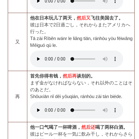
他在日本玩儿了两天，
然后又
飞往美国去了。
彼は日本で2日過ごし，それからまたアメリカへ
行った。
Tā zài Rìběn wánr le liǎng tiān, ránhòu yòu fēiwǎng
又
Měiguó qù le.
首先你得有钱，
然后再
谈别的。
まず金がなければならない，それ以外のことはそ
のあとだ。
再
Shǒuxiān nǐ děi yǒuqián, ránhòu zài tán biéde.
他一口气喝了一杯啤酒，
然后还
喝了两杯白酒。
彼はビール一杯を一気に飲み干し，それからさら