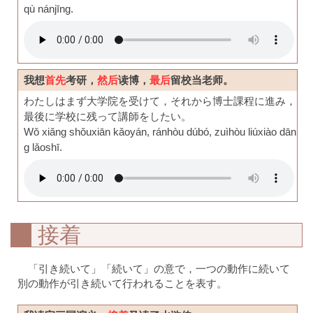
qù nánjīng.
我想
首先
考研，
然后
读博，
最后
留校当老师。
わたしはまず大学院を受けて，それから博士課程に進み，
最後に学校に残って講師をしたい。
Wǒ xiǎng shǒuxiān kǎoyán, ránhòu dúbó, zuìhòu liúxiào dān
g lǎoshī.
接着
「引き続いて」「続いて」の意で，一つの動作に続いて
別の動作が引き続いて行われることを表す。