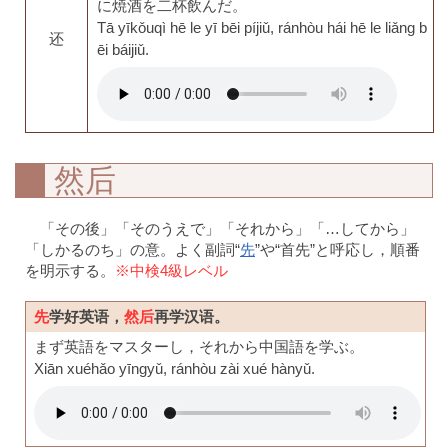
に焼酒を二杯飲んだ。
Tā yīkǒuqì hē le yī bēi píjiǔ, ránhòu hái hē le liǎng b
还
ēi báijiǔ.
然后
「その後」「そのうえで」「それから」「…してから」
「しかるのち」の意。よく副詞“
先
”や“首先”と呼応し，順番
を明示する。
※中検4級レベル
先
学好英语，
然后
再学汉语。
まず英語をマスターし，それから中国語を学ぶ。
Xiān xuéhǎo yīngyǔ, ránhòu zài xué hànyǔ.