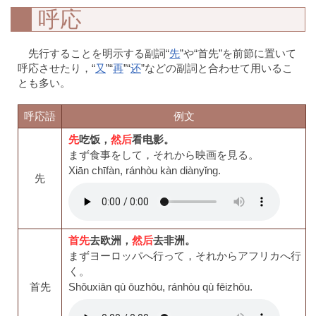
呼応
先行することを明示する副詞“
先
”や“首先”を前節に置いて
呼応させたり，“
又
”“
再
”“
还
”などの副詞と合わせて用いるこ
とも多い。
呼応語
例文
先
吃饭，
然后
看电影。
まず食事をして，それから映画を見る。
Xiān chīfàn, ránhòu kàn diànyǐng.
先
首先
去欧洲，
然后
去非洲。
まずヨーロッパへ行って，それからアフリカへ行
く。
首先
Shǒuxiān qù ōuzhōu, ránhòu qù fēizhōu.