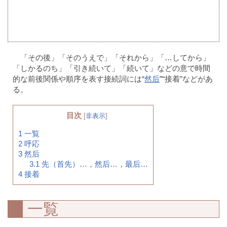
「その後」「そのうえで」「それから」「…してから」
「しかるのち」「引き続いて」「続いて」などの意で時間
的な前後関係や順序を表す接続詞には“
然后
”“接着”などがあ
る。
目次
[
非表示
]
1
一覧
2
呼応
3
然后
3.1
先（首先）…，然后…，最后…
4
接着
一覧