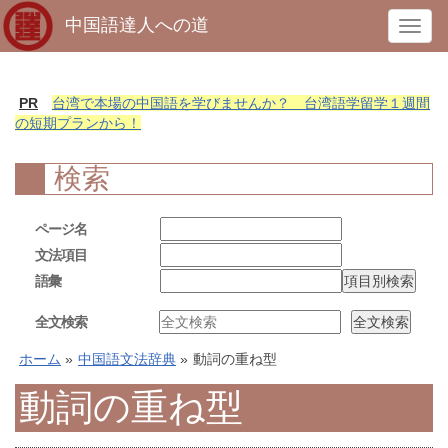
中国語達人への道
T
o
g
g
PR
台湾で本場の中国語を学びませんか？ 台湾語学留学１週間
l
の短期プランから！
e
n
検索
a
v
ページ名
i
文法項目
g
語彙
a
t
全文検索
i
o
ホーム
»
中国語文法辞典
»
動詞の重ね型
n
動詞の重ね型