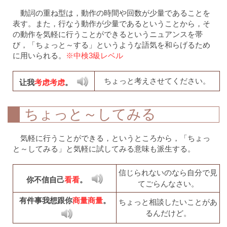
動詞の重ね型は，動作の時間や回数が少量であることを
表す。また，行なう動作が少量であるということから，そ
の動作を気軽に行うことができるというニュアンスを帯
び，「ちょっと～する」というような語気を和らげるため
に用いられる。
※中検3級レベル
ちょっと考えさせてください。
让我
考虑考虑
。
ちょっと～してみる
気軽に行うことができる，というところから，「ちょっ
と～してみる」と気軽に試してみる意味も派生する。
信じられないのなら自分で見
你不信自己
看看
。
てごらんなさい。
有件事我想跟你
商量商量
。
ちょっと相談したいことがあ
るんだけど。