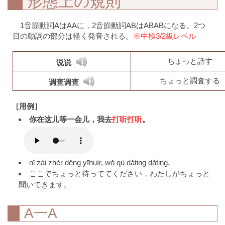
形態上の規則
1音節動詞AはAAに，2音節動詞ABはABABになる。2つ
目の動詞の部分は軽く発音される。
※中検3/2級レベル
ちょっと話す
说说
ちょっと調査する
调查调查
［用例］
你在这儿等一会儿，我去
打听打听
。
nǐ zài zhèr děng yīhuìr, wǒ qù dǎting dǎting.
ここでちょっと待っててください，わたしがちょっと
聞いてきます。
A一A