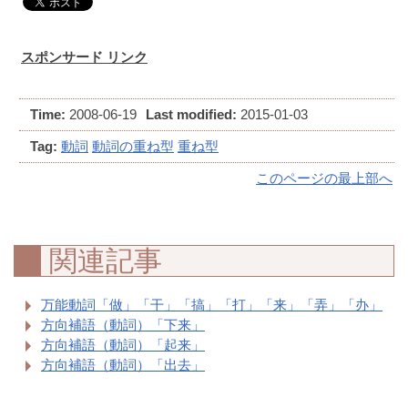
スポンサード リンク
Time:
2008-06-19
Last modified:
2015-01-03
Tag:
動詞
動詞の重ね型
重ね型
このページの最上部へ
関連記事
万能動詞「做」「干」「搞」「打」「来」「弄」「办」
方向補語（動詞）「下来」
方向補語（動詞）「起来」
方向補語（動詞）「出去」