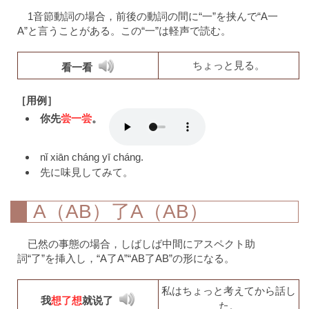
1音節動詞の場合，前後の動詞の間に“一”を挟んで“A一
A”と言うことがある。この“一”は軽声で読む。
ちょっと見る。
看一看
［用例］
你先
尝一尝
。
nǐ xiān cháng yī cháng.
先に味見してみて。
A（AB）了A（AB）
已然の事態の場合，しばしば中間にアスペクト助
詞“了”を挿入し，“A了A”“AB了AB”の形になる。
私はちょっと考えてから話し
我
想了想
就说了
た。