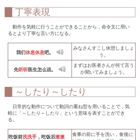
丁寧表現
動作を気軽に行うことができることから，命令文に用い
るとより丁寧な言い方になる。
みなさんすこし休憩しましょ
我们
休息休息
吧。
う。
まずはお医者さんが何て言う
先
听听
医生怎么说。
か聞いてみましょう。
～したり～したり
日常的な動作について動詞の重ね型を用いることで，気
軽に「～したり～したり」という意味を表すことができ
る。
食事の前に手を洗い，食後に
吃饭前
洗洗手
，吃饭后
漱漱