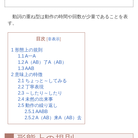
動詞の重ね型は動作の時間や回数が少量であることを表
す。
目次
[
非表示
]
1
形態上の規則
1.1
A一A
1.2
A（AB）了A（AB）
1.3
AAB
2
意味上の特徴
2.1
ちょっと～してみる
2.2
丁寧表現
2.3
～したり～したり
2.4
未然の出来事
2.5
動作の繰り返し
2.5.1
AABB
2.5.2
A（AB）来A（AB）去