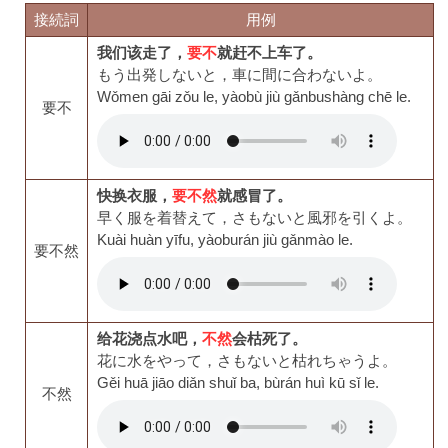
接続詞
用例
我们该走了，
要不
就赶不上车了。
もう出発しないと，車に間に合わないよ。
Wǒmen gāi zǒu le, yàobù jiù gǎnbushàng chē le.
要不
快换衣服，
要不然
就感冒了。
早く服を着替えて，さもないと風邪を引くよ。
Kuài huàn yīfu, yàoburán jiù gǎnmào le.
要不然
给花浇点水吧，
不然
会枯死了。
花に水をやって，さもないと枯れちゃうよ。
Gěi huā jiāo diǎn shuǐ ba, bùrán huì kū sǐ le.
不然