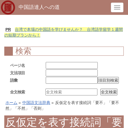
中国語達人への道
T
o
g
g
PR
台湾で本場の中国語を学びませんか？ 台湾語学留学１週間
l
の短期プランから！
e
n
検索
a
v
ページ名
i
文法項目
g
語彙
a
t
全文検索
i
o
ホーム
»
中国語文法辞典
»
反仮定を表す接続詞「要不」「要不
n
然」「不然」「否则」
反仮定を表す接続詞「要