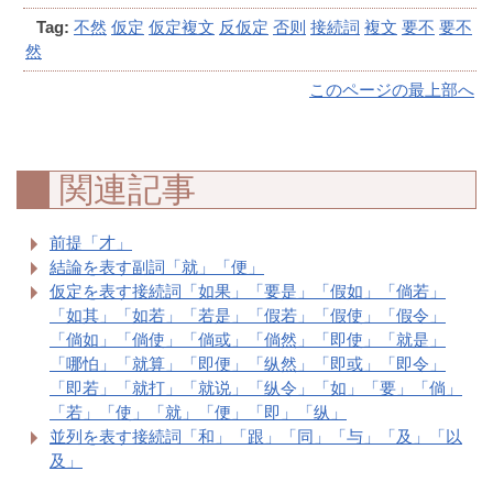
Tag:
不然
仮定
仮定複文
反仮定
否则
接続詞
複文
要不
要不
然
このページの最上部へ
関連記事
前提「才」
結論を表す副詞「就」「便」
仮定を表す接続詞「如果」「要是」「假如」「倘若」
「如其」「如若」「若是」「假若」「假使」「假令」
「倘如」「倘使」「倘或」「倘然」「即使」「就是」
「哪怕」「就算」「即便」「纵然」「即或」「即令」
「即若」「就打」「就说」「纵令」「如」「要」「倘」
「若」「使」「就」「便」「即」「纵」
並列を表す接続詞「和」「跟」「同」「与」「及」「以
及」