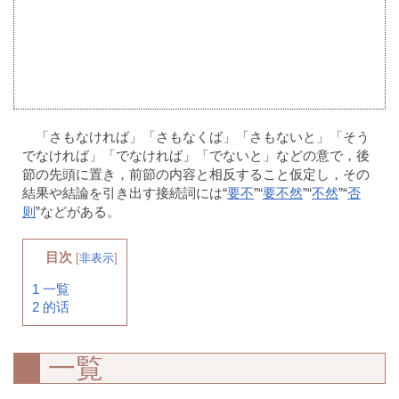
「さもなければ」「さもなくば」「さもないと」「そう
でなければ」「でなければ」「でないと」などの意で，後
節の先頭に置き，前節の内容と相反すること仮定し，その
結果や結論を引き出す接続詞には“
要不
”“
要不然
”“
不然
”“
否
则
”などがある。
目次
[
非表示
]
1
一覧
2
的话
一覧