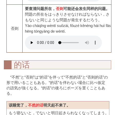
要查清问题所在，
否则
可能还会发生同样的问题。
問題の所在をはっきりさせなければならない，さ
もないと同じような問題が発生するだろう。
Yào cháqīng wèntí suǒzài, fǒuzé kěnéng hái huì fās
否则
hēng tóngyàng de wèntí.
的话
“不然”と“否则”は“的话”を伴って“不然的话”と“否则的话”の
形で用いることもある。“的话”を伴わない場合に比べ仮定
の語気が強くなる。“的话”の後ろにポーズを置くこともあ
る。
该睡觉了，
不然的话
明天起不来了。
もう寝ないと，でないと明日起きられなくなってしまう。