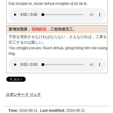
Gāi shuìjiào le, bùrán dehuà míngtiān qǐ bù lái le.
要增加预算，
否则的话，
工程很难完工。
予算を増加させなければならない，さもなければ，工事を
完工するのは難しい。
Yào zēngjiā yùsuàn, fǒuzé dehuà, gōngchéng hěn nán wáng
ōng.
スポンサード リンク
Time:
2016-08-11
Last modified:
2016-08-11