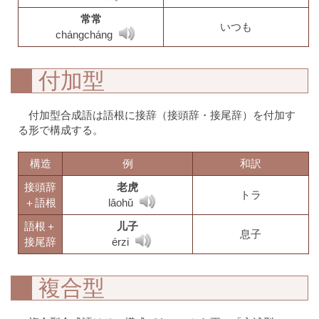
常常
いつも
chángcháng
付加型
付加型合成語は語根に接辞（接頭辞・接尾辞）を付加す
る形で構成する。
構造
例
和訳
接頭辞
老虎
トラ
＋語根
lǎohǔ
語根＋
儿子
息子
接尾辞
érzi
複合型