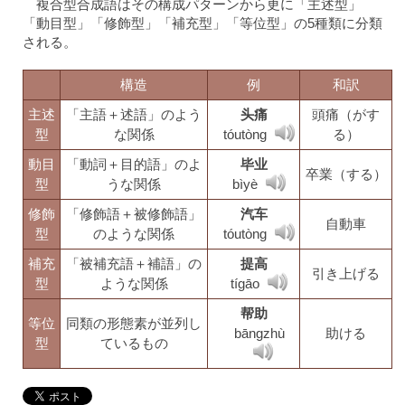
複合型合成語はその構成パターンから更に「主述型」
「動目型」「修飾型」「補充型」「等位型」の5種類に分類
される。
構造
例
和訳
主述
「主語＋述語」のよう
头痛
頭痛（がす
型
な関係
tóutòng
る）
動目
「動詞＋目的語」のよ
毕业
卒業（する）
型
うな関係
bìyè
修飾
「修飾語＋被修飾語」
汽车
自動車
型
のような関係
tóutòng
補充
「被補充語＋補語」の
提高
引き上げる
型
ような関係
tígāo
帮助
等位
同類の形態素が並列し
bāngzhù
助ける
型
ているもの