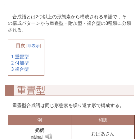
合成語とは2つ以上の形態素から構成される単語で，そ
の構成パターンから重畳型・附加型・複合型の3種類に分類
される。
目次
[
非表示
]
1
重畳型
2
付加型
3
複合型
重畳型
重畳型合成語は同じ形態素を繰り返す形で構成する。
例
和訳
奶奶
おばあさん
nǎinai