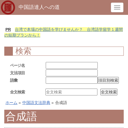
中国語達人への道
T
o
g
g
PR
台湾で本場の中国語を学びませんか？ 台湾語学留学１週間
l
の短期プランから！
e
n
検索
a
v
ページ名
i
文法項目
g
語彙
a
t
全文検索
i
o
ホーム
»
中国語文法辞典
»
合成語
n
合成語