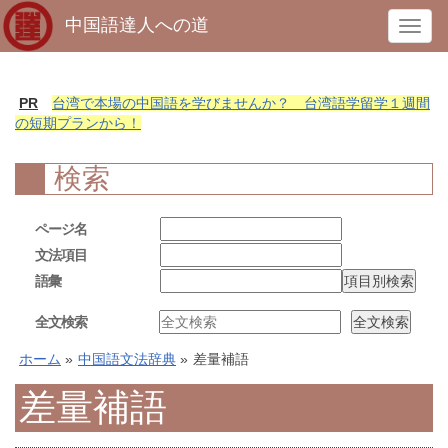
中国語達人への道
T
o
g
g
PR
台湾で本場の中国語を学びませんか？ 台湾語学留学１週間
l
の短期プランから！
e
n
検索
a
v
ページ名
i
文法項目
g
語彙
a
t
全文検索
i
o
ホーム
»
中国語文法辞典
»
差量補語
n
差量補語