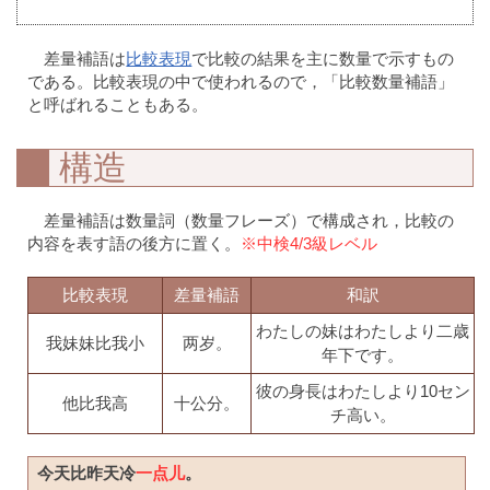
差量補語は
比較表現
で比較の結果を主に数量で示すもの
である。比較表現の中で使われるので，「比較数量補語」
と呼ばれることもある。
構造
差量補語は数量詞（数量フレーズ）で構成され，比較の
内容を表す語の後方に置く。
※中検4/3級レベル
比較表現
差量補語
和訳
わたしの妹はわたしより二歳
我妹妹比我小
两岁。
年下です。
彼の身長はわたしより10セン
他比我高
十公分。
チ高い。
今天比昨天冷
一点儿
。