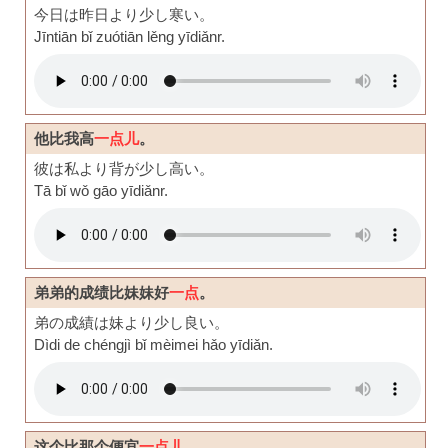
今日は昨日より少し寒い。
Jīntiān bǐ zuótiān lěng yīdiǎnr.
他比我高
一点儿
。
彼は私より背が少し高い。
Tā bǐ wǒ gāo yīdiǎnr.
弟弟的成绩比妹妹好
一点
。
弟の成績は妹より少し良い。
Dìdi de chéngjì bǐ mèimei hǎo yīdiǎn.
这个比那个便宜
一点儿
。