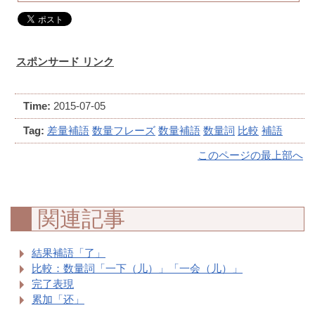
スポンサード リンク
Time:
2015-07-05
Tag:
差量補語
数量フレーズ
数量補語
数量詞
比較
補語
このページの最上部へ
関連記事
結果補語「了」
比較：数量詞「一下（儿）」「一会（儿）」
完了表現
累加「还」