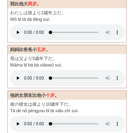
我比他大
两岁
。
わたしは彼より2歳年上だ。
Wǒ bǐ tā dà liǎng suì.
妈妈比爸爸小
五岁
。
母は父より5歳年下だ。
Māma bǐ bà bà xiǎowǔ suì.
他的女朋友比他小
十岁
。
彼の彼女は彼より10歳年下だ。
Tā de nǚ péngyou bǐ tā xiǎo shí suì.