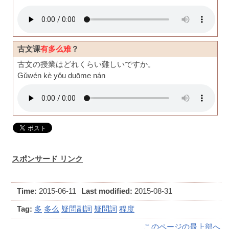
古文课
有多么难
？
古文の授業はどれくらい難しいですか。
Gǔwén kè yǒu duōme nán
スポンサード リンク
Time:
2015-06-11
Last modified:
2015-08-31
Tag:
多
多么
疑問副詞
疑問詞
程度
このページの最上部へ