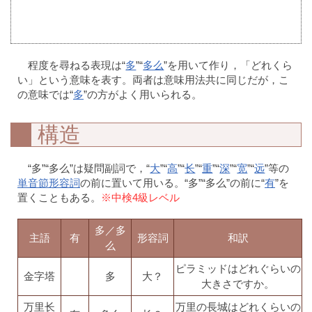
程度を尋ねる表現は“
多
”“
多么
”を用いて作り，「どれくら
い」という意味を表す。両者は意味用法共に同じだが，こ
の意味では“
多
”の方がよく用いられる。
構造
“多”“多么”は疑問副詞で，“
大
”“
高
”“
长
”“
重
”“
深
”“
宽
”“
远
”等の
単音節形容詞
の前に置いて用いる。“多”“多么”の前に“
有
”を
置くこともある。
※中検4級レベル
多／多
主語
有
形容詞
和訳
么
ピラミッドはどれぐらいの
金字塔
多
大？
大きさですか。
万里长
万里の長城はどれくらいの