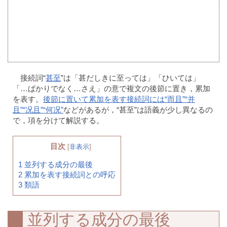
接続詞“
甚至
”は「甚だしきに至っては」「ひいては」
「…ばかりでなく…さえ」の意で複文の後節に置き，累加
を表す。
後節に置いて累加を表す接続詞には“而且”“并
且”“况且”“何况”
などがあるが，“甚至”は語義が少し異なるの
で，項を分けて解説する。
目次
[
非表示
]
1
並列する成分の最後
2
累加を表す接続詞との呼応
3
類語
並列する成分の最後