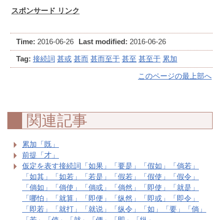
スポンサード リンク
Time:
2016-06-26
Last modified:
2016-06-26
Tag:
接続詞
甚或
甚而
甚而至于
甚至
甚至于
累加
このページの最上部へ
関連記事
累加「既」
前提「才」
仮定を表す接続詞「如果」「要是」「假如」「倘若」
「如其」「如若」「若是」「假若」「假使」「假令」
「倘如」「倘使」「倘或」「倘然」「即使」「就是」
「哪怕」「就算」「即便」「纵然」「即或」「即令」
「即若」「就打」「就说」「纵令」「如」「要」「倘」
「若」「使」「就」「便」「即」「纵」