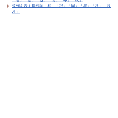
並列を表す接続詞「和」「跟」「同」「与」「及」「以
及」