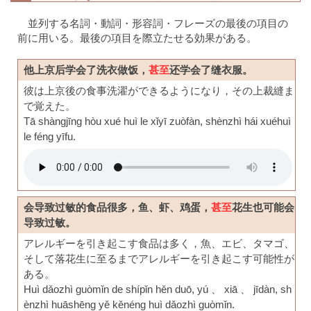
並列する名詞・動詞・形容詞・フレーズの最後の項目の
前に用いる。最後の項目を際立たせる効果がある。
他上京后学会了洗衣做饭，
甚至
还学会了缝衣服。
彼は上京後の食事洗濯ができるようになり，その上裁縫ま
で覚えた。
Tā shàngjīng hòu xué huì le xǐyī zuòfàn, shènzhì hái xuéhuì
le féng yīfu.
会导致过敏的食品很多，鱼、虾、鸡蛋，
甚至
花生也可能会
导致过敏。
アレルギーを引き起こす食品は多く，魚、エビ、タマゴ、
そして落花生に至るまでアレルギーを引き起こす可能性が
ある。
Huì dǎozhì guòmǐn de shípǐn hěn duō, yú 、 xiā 、 jīdàn, sh
ènzhì huāshēng yě kěnéng huì dǎozhì guòmǐn.