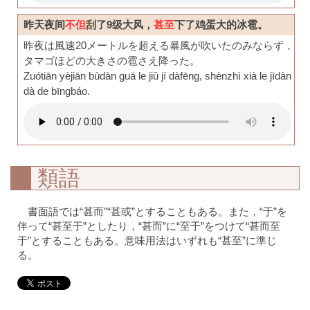
昨天夜间
不但
刮了9级大风，
甚至
下了鸡蛋大的冰雹。
昨夜は風速20メートルを超える暴風が吹いたのみならず，
タマゴほどの大きさの雹さえ降った。
Zuótiān yèjiān bùdàn guā le jiǔ jí dàfēng, shènzhì xià le jīdàn
dà de bīngbáo.
類語
書面語では“甚而”“甚或”とすることもある。また，“于”を
伴って“甚至于”としたり，“甚而”に“至于”をつけて“甚而至
于”とすることもある。意味用法はいずれも“甚至”に準じ
る。