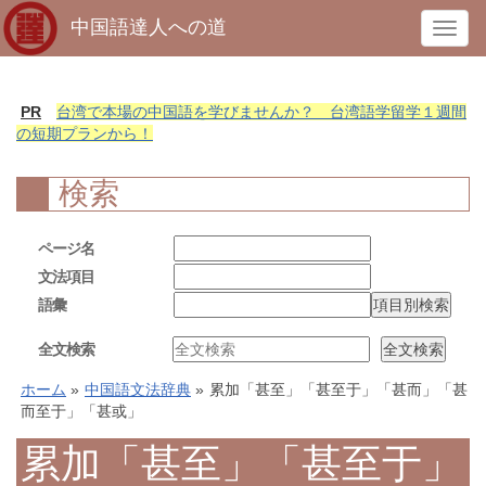
中国語達人への道
T
o
g
g
PR
台湾で本場の中国語を学びませんか？ 台湾語学留学１週間
l
の短期プランから！
e
n
検索
a
v
ページ名
i
文法項目
g
語彙
a
t
全文検索
i
o
ホーム
»
中国語文法辞典
»
累加「甚至」「甚至于」「甚而」「甚
n
而至于」「甚或」
累加「甚至」「甚至于」