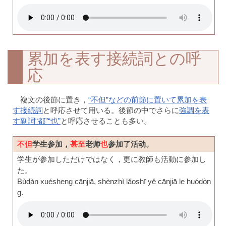
累加を表す接続詞との呼
応
複文の後節に置き，
“不但”などの前節に置いて累加を表
す接続詞
と呼応させて用いる。後節の中でさらに
強調を表
す副詞“都”“也”
と呼応させることも多い。
不但
学生参加，
甚至
老师
也
参加了活动。
学生が参加しただけではなく，更に教師も活動に参加し
た。
Bùdàn xuésheng cānjiā, shènzhì lǎoshī yě cānjiā le huódòn
g.