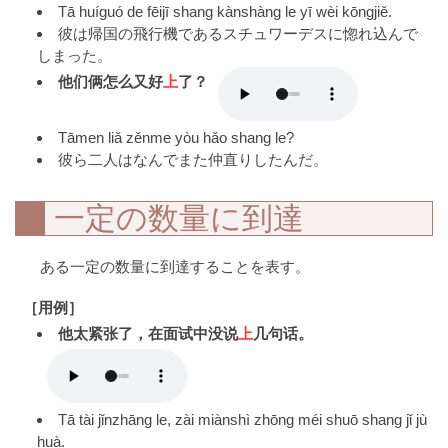
Tā huíguó de fēijī shang kànshàng le yī wèi kōngjiě.
彼は帰国の飛行機であるスチュワーデスに惚れ込んで
しまった。
他们俩怎么又好
上
了？
Tāmen liǎ zěnme yòu hǎo shang le?
彼ら二人はなんでまた仲直りしたんだ。
一定の数量に到達
ある一定の数量に到達することを表す。
［用例］
他太紧张了，在面试中没说
上
几句话。
Tā tài jǐnzhāng le, zài miànshì zhōng méi shuō shang jǐ jù
huà.