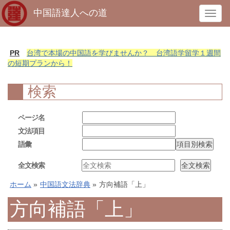
中国語達人への道
T
o
g
g
PR
台湾で本場の中国語を学びませんか？ 台湾語学留学１週間
l
の短期プランから！
e
n
検索
a
v
ページ名
i
文法項目
g
語彙
a
t
全文検索
i
o
ホーム
»
中国語文法辞典
»
方向補語「上」
n
方向補語「上」