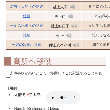
対象・目的への到達
電車に間に
赶上火车
付着
ドアを締め
关上门
一定の水準への到達
良い生活を
过上好日子
持続
忙しくな
忙上
一定の数量に到達
8時間寝る
睡上八个小时
高所へ移動
人や事物が高いところへ移動しそこに到達することを表
す。
［用例］
火箭飞
上
了太空。
Huǒjiǎn fēi shàng le tàikōng.