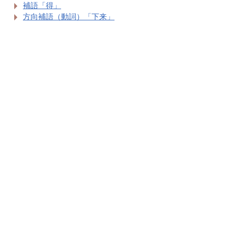
補語「得」
方向補語（動詞）「下来」