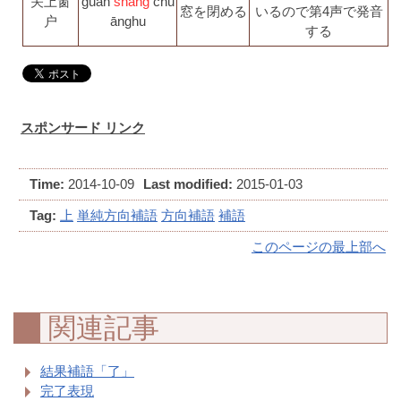
关上窗
guān
shàng
chu
窓を閉める
いるので第4声で発音
户
ānghu
する
スポンサード リンク
Time:
2014-10-09
Last modified:
2015-01-03
Tag:
上
単純方向補語
方向補語
補語
このページの最上部へ
関連記事
結果補語「了」
完了表現