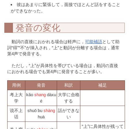
彼はあまりに緊張して，面接でほとんど話をすること
ができなかった。
発音の変化
動詞の直後におかれる場合は軽声に，
可能補語
として助
詞“得”“不”が挿入され，“上”と動詞が分離する場合は，通常
第4声で発音する。
ただし，“上”が具体性を帯びている場合は，動詞の直後
におかれる場合でも第4声に発音することが多い。
用例
発音
和訳
補足
考上大
kǎo
shang
dàxu
大学に合格
学
é
する
说不上
shuō bu
shàng
話ができな
话
huà
い
“上”に具体性が残って