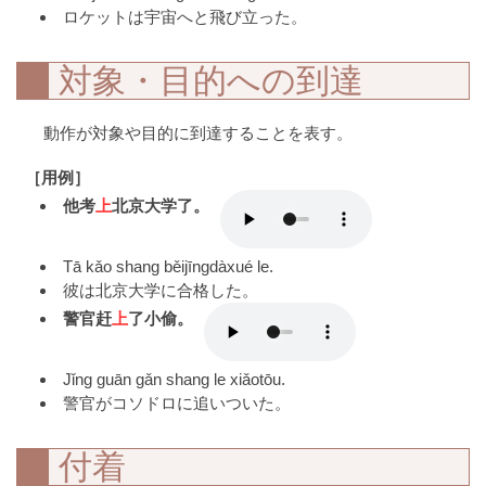
ロケットは宇宙へと飛び立った。
対象・目的への到達
動作が対象や目的に到達することを表す。
［用例］
他考
上
北京大学了。
Tā kǎo shang běijīngdàxué le.
彼は北京大学に合格した。
警官赶
上
了小偷。
Jǐng guān gǎn shang le xiǎotōu.
警官がコソドロに追いついた。
付着