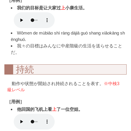
［用例］
我们的目标是让大家过
上
小康生活。
Wǒmen de mùbiāo shì ràng dàjiā guò shang xiǎokāng sh
ēnghuó.
我々の目標はみんなに中産階級の生活を送らせること
だ。
持続
動作や状態が開始され持続されることを表す。
※中検3
級レベル
［用例］
他回国的飞机上看
上
了一位空姐。