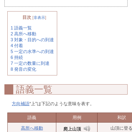
目次
[
非表示
]
1
語義一覧
2
高所へ移動
3
対象・目的への到達
4
付着
5
一定の水準への到達
6
持続
7
一定の数量に到達
8
発音の変化
語義一覧
方向補語
“上”は下記のような意味を表す。
語義
用例
和訳
高所へ移動
山頂に登
爬上山顶