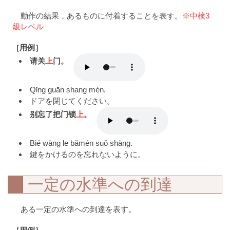
動作の結果，あるものに付着することを表す。
※中検3
級レベル
［用例］
请关
上
门。
Qǐng guān shang mén.
ドアを閉じてください。
别忘了把门锁
上
。
Bié wàng le bǎmén suǒ shàng.
鍵をかけるのを忘れないように。
一定の水準への到達
ある一定の水準への到達を表す。