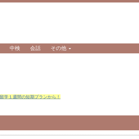
中検
会話
その他
留学１週間の短期プランから！