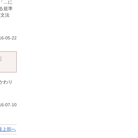
「…に
る規準
の文法
16-05-22
」
かわり
6-07-10
最上部へ