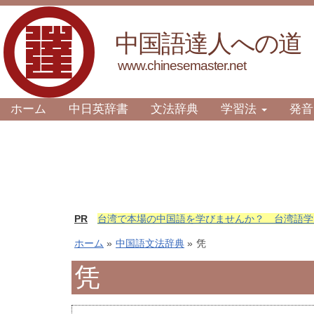
中国語達人への道
www.chinesemaster.net
ホーム
中日英辞書
文法辞典
学習法
発音
PR
台湾で本場の中国語を学びませんか？ 台湾語学
ホーム
»
中国語文法辞典
»
凭
凭