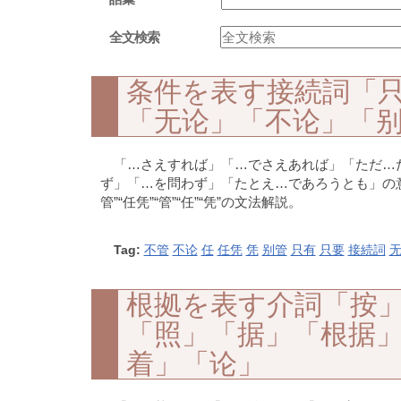
全文検索
条件を表す接続詞「
「无论」「不论」「
「…さえすれば」「…でさえあれば」「ただ…
ず」「…を問わず」「たとえ…であろうとも」の意でさ
管”“任凭”“管”“任”“凭”の文法解説。
Tag:
不管
不论
任
任凭
凭
别管
只有
只要
接続詞
根拠を表す介詞「按
「照」「据」「根据
着」「论」