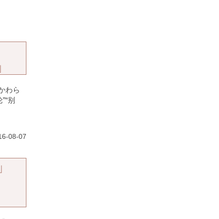
」
かわら
”“别
6-08-07
」