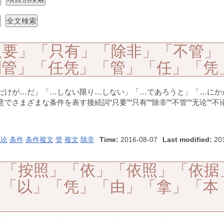
只要」「只有」「除非」「不管」
别管」「任凭」「管」「任」「凭
だけが…だ」「…しない限り…しない」「…であろうと」「…にか
まざまな条件を表す接続詞“只要”“只有”“除非”“不管”“无论”“不论
无论
条件
条件複文
管
複文
除非
Time:
2016-08-07
Last modified:
201
」「按照」「依」「依照」「依据
」「以」「凭」「由」「拿」「本