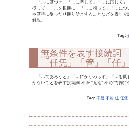
「…に基づき」「…に準じて」「…に応じて」
従って」「…を根拠に」「…に頼って」「…につ
や基準に従ったり拠り所とすることなどを表す介詞“按”“按照”
解説。
Tag:
無条件を表す接続詞
「任凭」「管」「任
「…であろうと」「…にかかわらず」「…を問
がないことを表す接続詞“不管”“无论”“不论”“别管”“任
Tag:
不管
不论
任
任凭