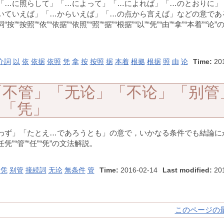
「…に照らして」「…によって」「…によれば」「…のとおりに」
いていえば」「…からいえば」「…の点から言えば」などの意であ
“依”“依据”“依照”“照”“据”“根据”“以”“凭”“由”“拿”“本着”“论”
介詞
以
依
依据
依照
凭
拿
按
按照
据
本着
根拠
根据
照
由
论
Time:
20
「不管」「无论」「不论」「别管
」「凭」
わず」「たとえ…であろうとも」の意で，いかなる条件でも結論に
凭”“管”“任”“凭”の文法解説。
凭
别管
接続詞
无论
無条件
管
Time:
2016-02-14
Last modified:
201
このページの