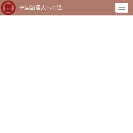
中国語達人への道
T
o
g
g
l
e
n
a
v
i
g
a
t
i
o
n