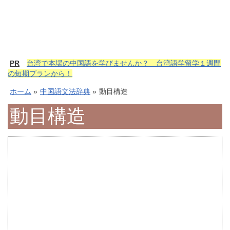
PR
台湾で本場の中国語を学びませんか？ 台湾語学留学１週間
の短期プランから！
ホーム
»
中国語文法辞典
»
動目構造
動目構造