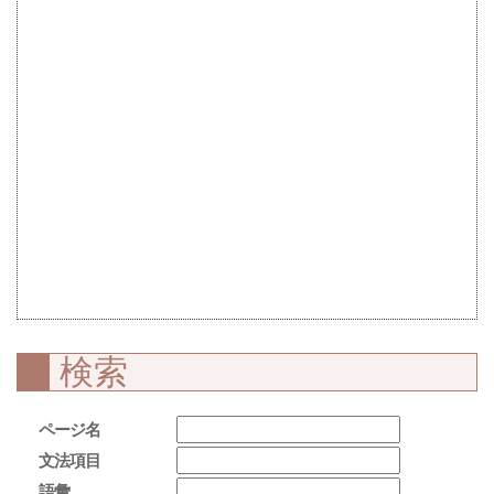
検索
ページ名
文法項目
語彙