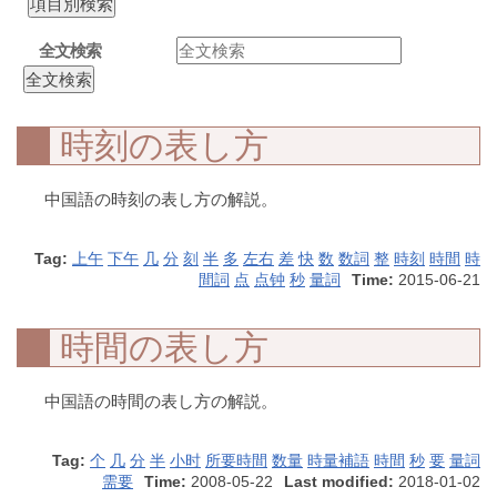
全文検索
時刻の表し方
中国語の時刻の表し方の解説。
Tag:
上午
下午
几
分
刻
半
多
左右
差
快
数
数詞
整
時刻
時間
時
間詞
点
点钟
秒
量詞
Time:
2015-06-21
時間の表し方
中国語の時間の表し方の解説。
Tag:
个
几
分
半
小时
所要時間
数量
時量補語
時間
秒
要
量詞
需要
Time:
2008-05-22
Last modified:
2018-01-02