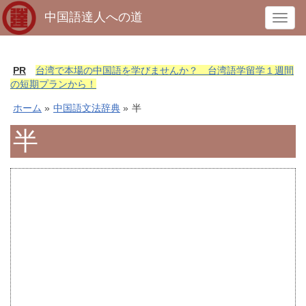
中国語達人への道
T
o
g
g
PR
台湾で本場の中国語を学びませんか？ 台湾語学留学１週間
l
の短期プランから！
e
ホーム
»
中国語文法辞典
»
半
n
a
半
v
i
g
a
t
i
o
n