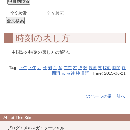
全文検索
時刻の表し方
中国語の時刻の表し方の解説。
Tag:
上午
下午
几
分
刻
半
多
左右
差
快
数
数詞
整
時刻
時間
時
間詞
点
点钟
秒
量詞
Time:
2015-06-21
このページの最上部へ
About This Site
ブログ・メルマガ・ソーシャル