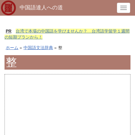
中国語達人への道
T
o
g
g
PR
台湾で本場の中国語を学びませんか？ 台湾語学留学１週間
l
の短期プランから！
e
ホーム
»
中国語文法辞典
»
整
n
a
整
v
i
g
a
t
i
o
n