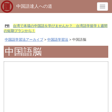
中国語達人への道
T
o
g
g
PR
台湾で本場の中国語を学びませんか？ 台湾語学留学１週間
l
の短期プランから！
e
中国語学習法アーカイブ
>
中国語学習法
> 中国語脳
n
a
中国語脳
v
i
g
a
t
i
o
n