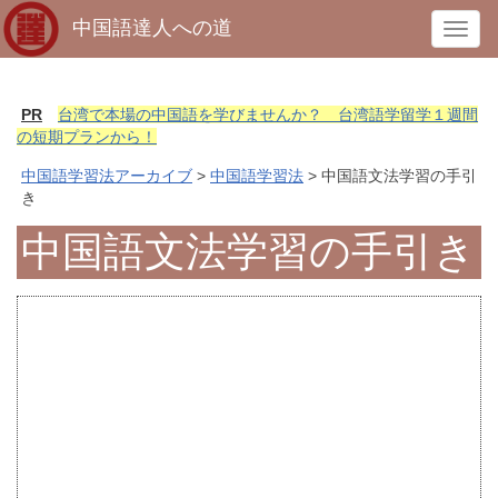
中国語達人への道
T
o
g
g
PR
台湾で本場の中国語を学びませんか？ 台湾語学留学１週間
l
の短期プランから！
e
中国語学習法アーカイブ
>
中国語学習法
> 中国語文法学習の手引
n
き
a
v
中国語文法学習の手引き
i
g
a
t
i
o
n