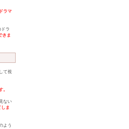
ドラマ
のドラ
できま
して視
す。
見ない
てしま
のよう