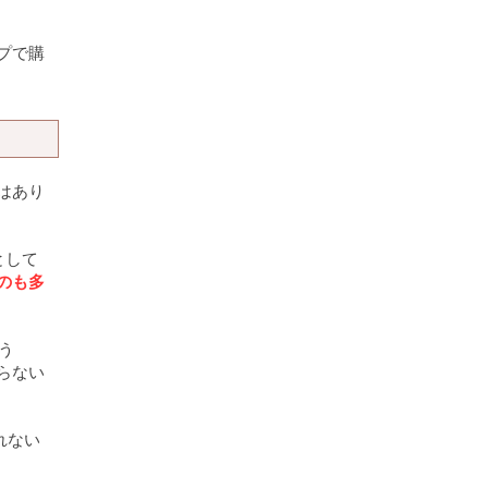
プで購
はあり
として
のも多
う
らない
れない