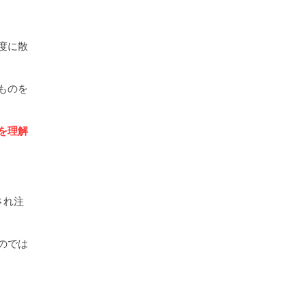
度に散
ものを
を理解
され注
のでは