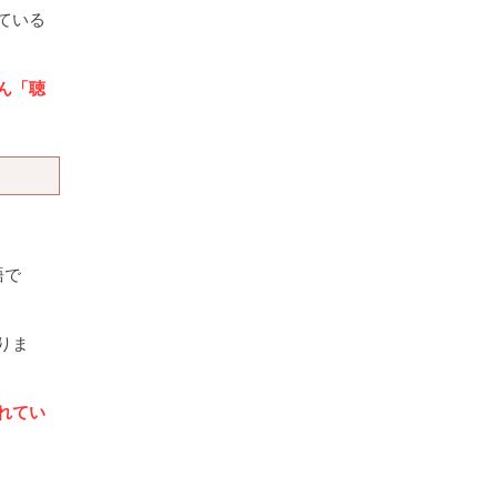
ている
ん「聴
語で
りま
れてい