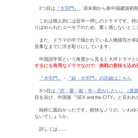
2つ目は
『大宅門』
。清末期から新中国建国初
これは個人的には近年一押しのドラマです。特
りばめられたユーモアのため、重く感じないとこ
また、ドラマの中で描かれている人物描写が卓
見事なまでに浮き彫りにしています。
中国語学習という角度から見ると大河ドラマと
するにも有用なドラマなので、挑戦の意味も込め
『大宅門』
・
『続・大宅門』の詳細はこちら
3つ目は
『恋・愛・都・市～恋がしたい』（原題：『好想
目を浴び、中国版『SEX and the CITY』と言
純粋に面白かったです。軽快なノリの、いわゆ
ないでしょうか。
詳しくは……