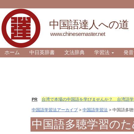
中国語達人への道
www.chinesemaster.net
ホーム
中日英辞書
文法辞典
学習法
発音
PR
台湾で本場の中国語を学びませんか？ 台湾語学
中国語学習法アーカイブ
>
中国語学習法
> 中国語多
中国語多聴学習のた