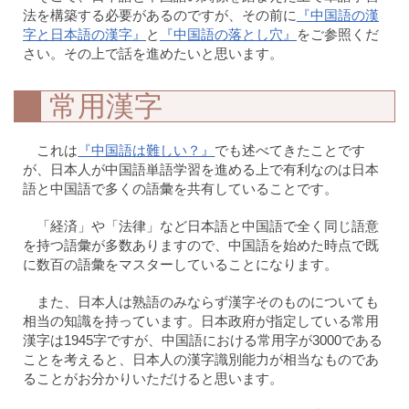
法を構築する必要があるのですが、その前に
『中国語の漢
字と日本語の漢字』
と
『中国語の落とし穴』
をご参照くだ
さい。その上で話を進めたいと思います。
常用漢字
これは
『中国語は難しい？』
でも述べてきたことです
が、日本人が中国語単語学習を進める上で有利なのは日本
語と中国語で多くの語彙を共有していることです。
「経済」や「法律」など日本語と中国語で全く同じ語意
を持つ語彙が多数ありますので、中国語を始めた時点で既
に数百の語彙をマスターしていることになります。
また、日本人は熟語のみならず漢字そのものについても
相当の知識を持っています。日本政府が指定している常用
漢字は1945字ですが、中国語における常用字が3000である
ことを考えると、日本人の漢字識別能力が相当なものであ
ることがお分かりいただけると思います。