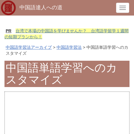
中国語達人への道
T
o
g
g
PR
台湾で本場の中国語を学びませんか？ 台湾語学留学１週間
l
の短期プランから！
e
中国語学習法アーカイブ
>
中国語学習法
> 中国語単語学習へのカ
n
スタマイズ
a
v
中国語単語学習へのカ
i
スタマイズ
g
a
t
i
o
n