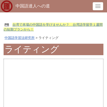
中国語達人への道
T
o
g
g
PR
台湾で本場の中国語を学びませんか？ 台湾語学留学１週間
l
の短期プランから！
e
中国語学習法研究所
> ライティング
n
a
ライティング
v
i
g
a
t
i
o
n