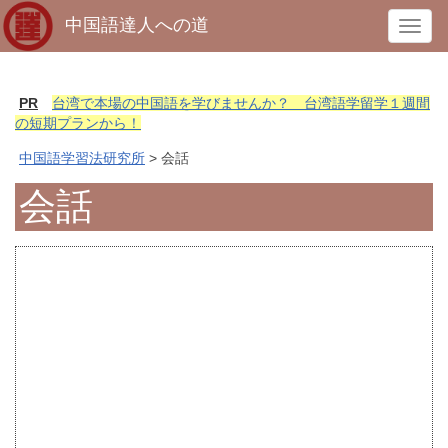
中国語達人への道
T
o
g
g
PR
台湾で本場の中国語を学びませんか？ 台湾語学留学１週間
l
の短期プランから！
e
中国語学習法研究所
> 会話
n
a
会話
v
i
g
a
t
i
o
n