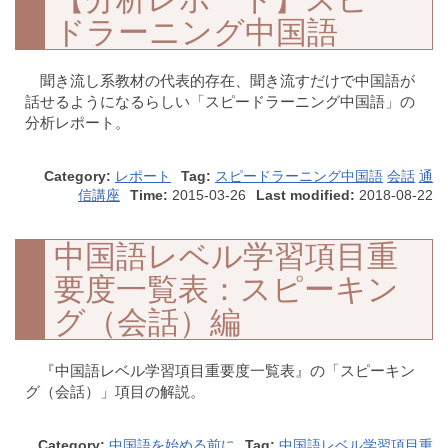
ドラーニング中国語
聞き流し系教材の代表的存在、聞き流すだけで中国語が
話せるようになるらしい「スピードラーニング中国語」の
分析レポート。
Category:
レポート
Tag:
スピードラーニング中国語
会話
通
信講座
Time:
2015-03-26
Last modified:
2018-08-22
中国語レベル学習項目重
要度一覧表：スピーキン
グ（会話）編
『中国語レベル学習項目重要度一覧表』の「スピーキン
グ（会話）」項目の解説。
Category:
中国語を始める前に
Tag:
中国語レベル学習項目重