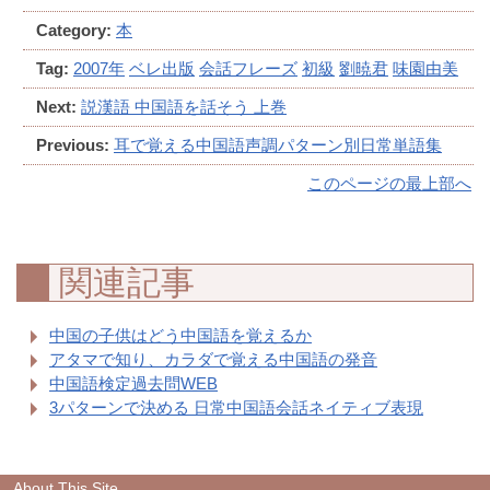
Category:
本
Tag:
2007年
ベレ出版
会話フレーズ
初級
劉暁君
味園由美
Next:
説漢語 中国語を話そう 上巻
Previous:
耳で覚える中国語声調パターン別日常単語集
このページの最上部へ
関連記事
中国の子供はどう中国語を覚えるか
アタマで知り、カラダで覚える中国語の発音
中国語検定過去問WEB
3パターンで決める 日常中国語会話ネイティブ表現
About This Site