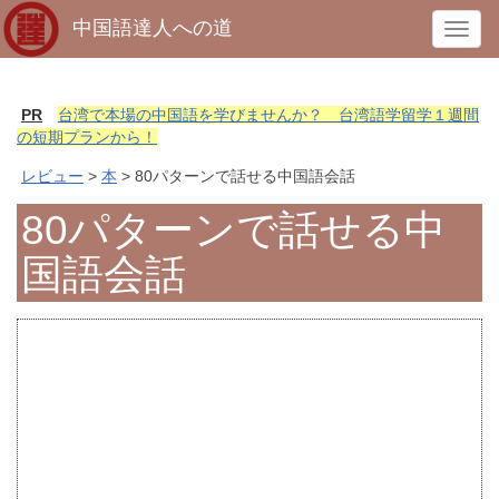
中国語達人への道
T
o
g
g
PR
台湾で本場の中国語を学びませんか？ 台湾語学留学１週間
l
の短期プランから！
e
レビュー
>
本
> 80パターンで話せる中国語会話
n
a
80パターンで話せる中
v
国語会話
i
g
a
t
i
o
n