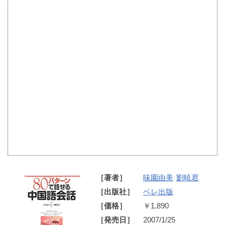
［著者］
味園由美
劉暁君
［出版社］
ベレ出版
［価格］
￥1,890
［発売日］
2007/1/25