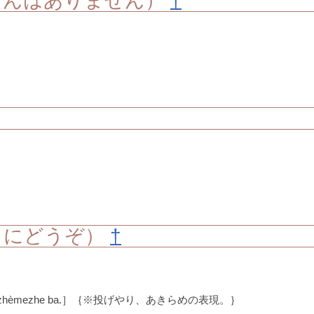
けんはありません）
†
きにどうぞ）
†
 jiù zhèmezhe ba.］｛※投げやり、あきらめの表現。｝