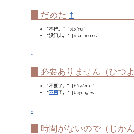
だめだ
†
“不行。”
［bùxíng.］
“没门儿。”
［méi mén ér.］
↑
必要ありません（ひつ
“不要了。”
［bù yào le.］
“
不用
了。”
［bùyòng le.］
↑
時間がないので（じか