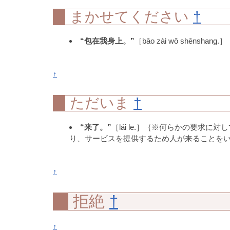
まかせてください
†
“包在我身上。”
［bāo zài wǒ shēnshang.］
↑
ただいま
†
“来了。”
［lái le.］｛※何らかの要
り、サービスを提供するため人が来ることを
↑
拒絶
†
↑