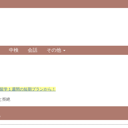
中検
会話
その他
留学１週間の短期プランから！
諾と拒絶
絶