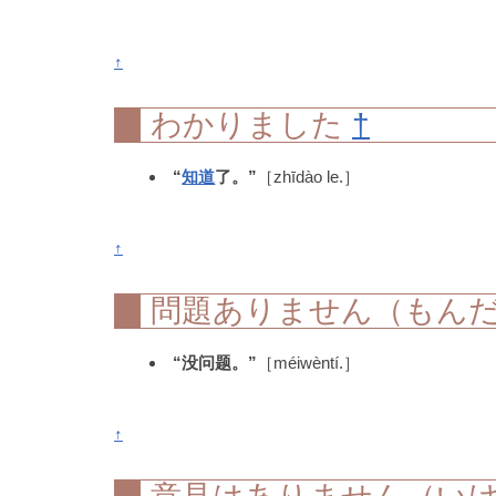
↑
わかりました
†
“
知道
了。”
［zhīdào le.］
↑
問題ありません（もん
“没问题。”
［méiwèntí.］
↑