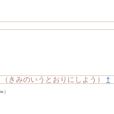
う（きみのいうとおりにしよう）
†
 ba.］