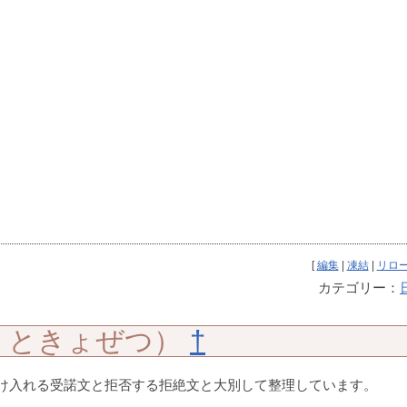
[
編集
|
凍結
|
リロ
カテゴリー：
くときょぜつ）
†
け入れる受諾文と拒否する拒絶文と大別して整理しています。