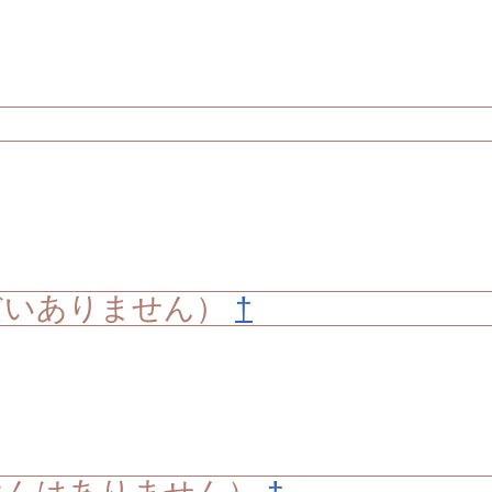
だいありません）
†