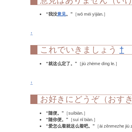
意見はありません（い
“我没
意见
。”
［wǒ méi yìjiàn.］
↑
これでいきましょう
†
“就这么定了。”
［jiù zhème dìng le.］
↑
お好きにどうぞ（おす
“随便。”
［suíbiàn.］
“随你便。”
［suí nǐ biàn.］
“爱怎么着就这么着吧。”
［ài zěnmezhe