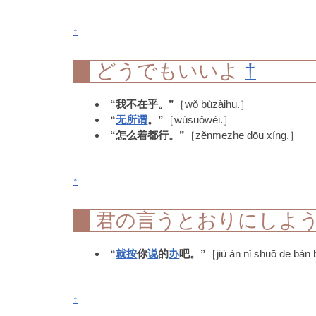
↑
どうでもいいよ
†
“我不在乎。”
［wǒ bùzàihu.］
“
无所谓
。”
［wúsuǒwèi.］
“怎么着都行。”
［zěnmezhe dōu xíng.］
↑
君の言うとおりにしよ
“
就
按
你
说
的
办
吧。”
［jiù àn nǐ shuō de bàn
↑