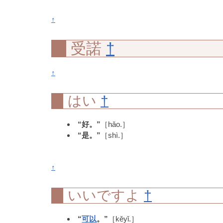
↑
受諾
†
↑
はい
†
“好。”
［hǎo.］
“是。”
［shì.］
↑
いいですよ
†
“
可以
。”
［kěyǐ.］