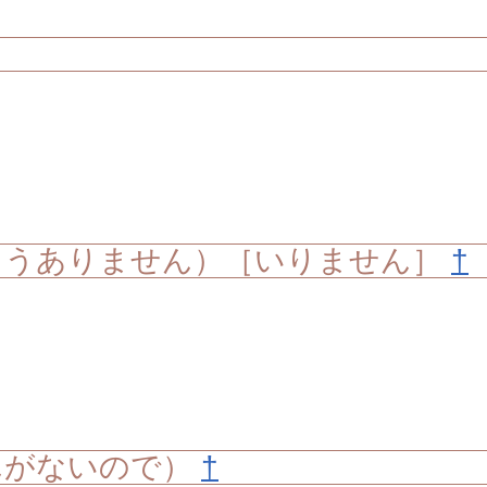
ようありません）［いりません］
†
んがないので）
†