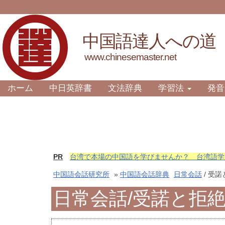
中国語達人への道
www.chinesemaster.net
ホーム
中日英辞書
文法辞典
学習法
発音
PR
台湾で本場の中国語を学びませんか？ 台湾語学
中国語会話研究所
»
中国語会話辞典
日常会話
/ 受
日常会話/受諾と拒