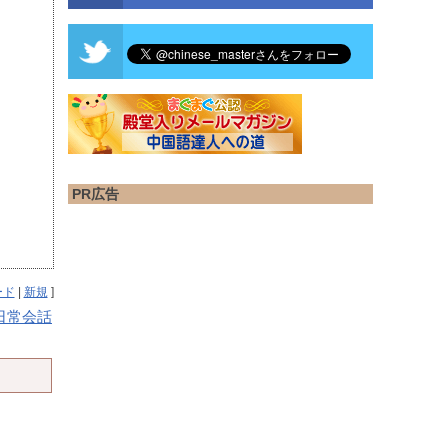
PR広告
ード
|
新規
]
日常会話