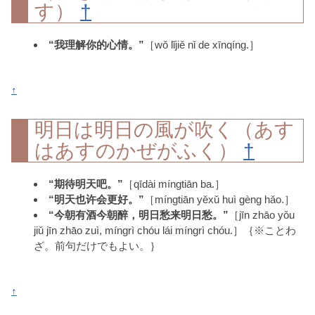
す）
†
“我理解你的心情。”
［wǒ lǐjiě nǐ de xīnqíng.］
↑
明日は明日の風が吹く（あす
はあすのかぜがふく）
†
“期待明天吧。”
［qīdài míngtiān ba.］
“明天也许会更好。”
［míngtiān yěxǔ huì gèng hǎo.］
“今朝有酒今朝醉，明日愁来明日愁。”
［jīn zhāo yǒu
jiǔ jīn zhāo zuì, míngrì chóu lái míngrì chóu.］｛※ことわ
ざ。前句だけでもよい。｝
↑