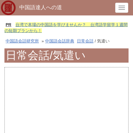
中国語達人への道
T
o
g
PR
台湾で本場の中国語を学びませんか？ 台湾語学留学１週間
g
の短期プランから！
l
中国語会話研究所
»
中国語会話辞典
日常会話
/ 気遣い
e
n
日常会話/気遣い
a
v
i
g
a
t
i
o
n