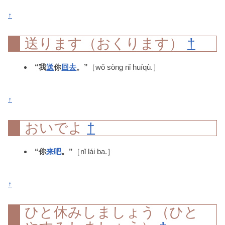
↑
送ります（おくります）
†
“我
送
你
回去
。”
［wǒ sòng nǐ huíqù.］
↑
おいでよ
†
“你
来
吧
。”
［nǐ lái ba.］
↑
ひと休みしましょう（ひと