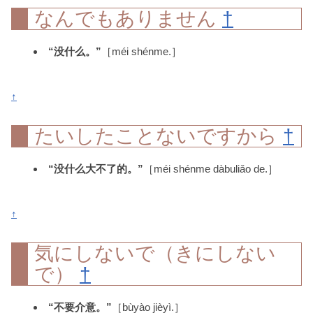
なんでもありません
†
“没什么。”
［méi shénme.］
↑
たいしたことないですから
†
“没什么大不了的。”
［méi shénme dàbuliǎo de.］
↑
気にしないで（きにしない
で）
†
“不要介意。”
［bùyào jièyì.］