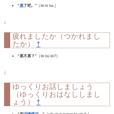
“
累
了吧。”
［lèi le ba.］
↑
疲れましたか（つかれまし
たか）
†
“累不累？”
［lèi bù lèi?］
↑
ゆっくりお話しましょう
（ゆっくりおはなししまし
ょう）
†
“有
话
慢慢
说
。”
［yǒu huà mànmàn shuō.］