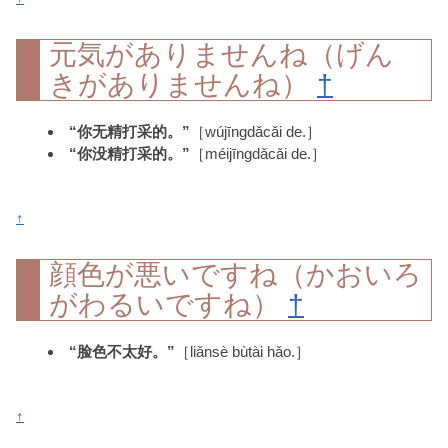
元気がありませんね（げん
きがありませんね）
†
“你无精打采的。”
［wújīngdǎcǎi de.］
“你没精打采的。”
［méijīngdǎcǎi de.］
↑
顔色が悪いですね（かおいろ
がわるいですね）
†
“脸色不太好。”
［liǎnsè bùtài hǎo.］
↑