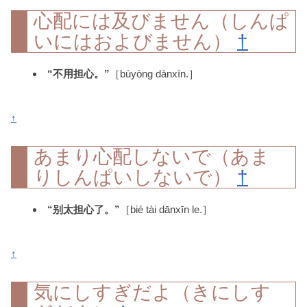
心配には及びません（しんぱ
いにはおよびません）
†
“不用担心。”
［bùyòng dānxīn.］
↑
あまり心配しないで（あま
りしんぱいしないで）
†
“别太担心了。”
［bié tài dānxīn le.］
↑
気にしすぎだよ（きにしす