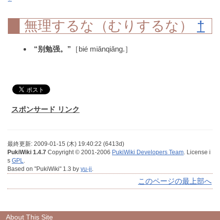
無理するな（むりするな）
†
“别勉强。”
［bié miǎnqiǎng.］
スポンサード リンク
最終更新: 2009-01-15 (木) 19:40:22 (6413d)
PukiWiki 1.4.7
Copyright © 2001-2006
PukiWiki Developers Team
. License i
s
GPL
.
Based on "PukiWiki" 1.3 by
yu-ji
.
このページの最上部へ
About This Site