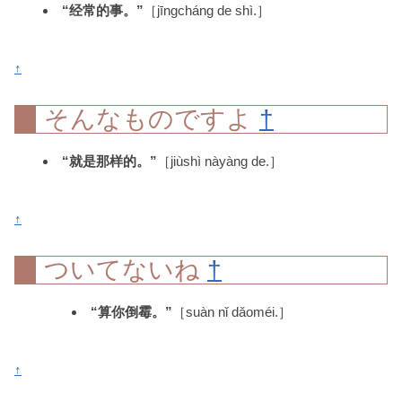
“经常的事。”
［jīngcháng de shì.］
↑
そんなものですよ
†
“就是那样的。”
［jiùshì nàyàng de.］
↑
ついてないね
†
“算你倒霉。”
［suàn nǐ dǎoméi.］
↑