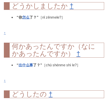
どうかしましたか
†
“你
怎么
了？”
［nǐ zěnmele?］
↑
何かあったんですか（なに
かあったんですか）
†
“
出
什么
事
了？”
［chū shénme shì le?］
↑
どうしたの
†