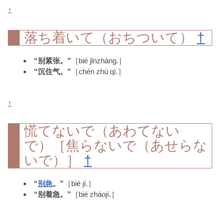
↑
落ち着いて（おちついて）
†
“别紧张。”
［bié jǐnzhāng.］
“沉住气。”
［chén zhù qì.］
↑
慌てないで（あわてない
で）［焦らないで（あせらな
いで）］
†
“
别
急
。”
［bié jí.］
“别着急。”
［bié zháojí.］