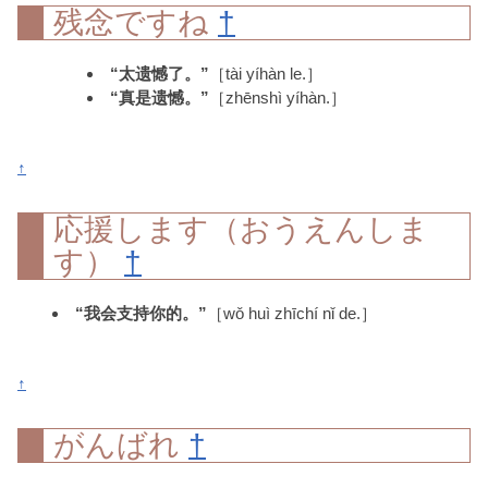
残念ですね
†
“太遗憾了。”
［tài yíhàn le.］
“真是遗憾。”
［zhēnshì yíhàn.］
↑
応援します（おうえんしま
す）
†
“我会支持你的。”
［wǒ huì zhīchí nǐ de.］
↑
がんばれ
†