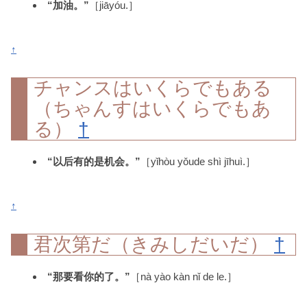
“加油。”
［jiāyóu.］
↑
チャンスはいくらでもある
（ちゃんすはいくらでもあ
る）
†
“以后有的是机会。”
［yǐhòu yǒude shì jīhuì.］
↑
君次第だ（きみしだいだ）
†
“那要看你的了。”
［nà yào kàn nǐ de le.］