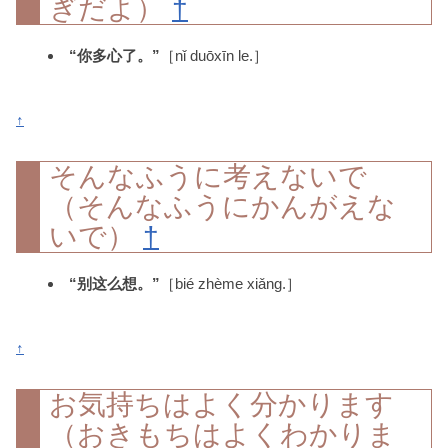
ぎだよ）
†
“你多心了。”
［nǐ duōxīn le.］
↑
そんなふうに考えないで
（そんなふうにかんがえな
いで）
†
“别这么想。”
［bié zhème xiǎng.］
↑
お気持ちはよく分かります
（おきもちはよくわかりま