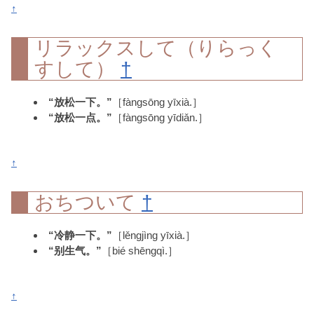
↑
リラックスして（りらっく
すして）
†
“放松一下。”
［fàngsōng yīxià.］
“放松一点。”
［fàngsōng yīdiǎn.］
↑
おちついて
†
“冷静一下。”
［lěngjìng yīxià.］
“别生气。”
［bié shēngqì.］
↑