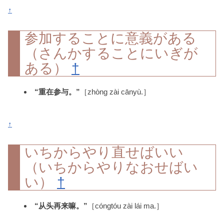
↑
参加することに意義がある
（さんかすることにいぎが
ある）
†
“重在参与。”
［zhòng zài cānyù.］
↑
いちからやり直せばいい
（いちからやりなおせばい
い）
†
“从头再来嘛。”
［cóngtóu zài lái ma.］