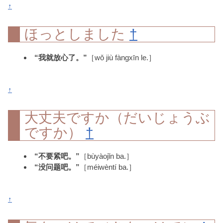
↑
ほっとしました
†
“我就放心了。”
［wǒ jiù fàngxīn le.］
↑
大丈夫ですか（だいじょうぶ
ですか）
†
“不要紧吧。”
［bùyàojǐn ba.］
“没问题吧。”
［méiwèntí ba.］
↑