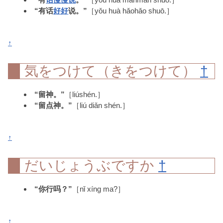
“有话
好好
说。”
［yǒu huà hǎohǎo shuō.］
↑
気をつけて（きをつけて）
†
“留神。”
［liúshén.］
“留点神。”
［liú diǎn shén.］
↑
だいじょうぶですか
†
“你行吗？”
［nǐ xíng ma?］
↑