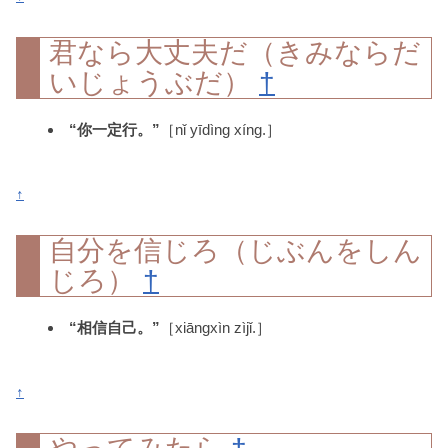
君なら大丈夫だ（きみならだ
いじょうぶだ）
†
“你一定行。”
［nǐ yīdìng xíng.］
↑
自分を信じろ（じぶんをしん
じろ）
†
“相信自己。”
［xiāngxìn zìjǐ.］
↑