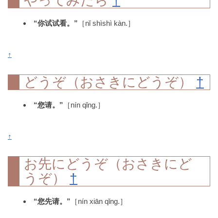
やってみたら
†
“你试试看。”
［nǐ shìshì kàn.］
↑
どうぞ（おさきにどうぞ）
†
“您请。”
［nín qǐng.］
↑
お先にどうぞ（おさきにど
うぞ）
†
“您先请。”
［nín xiān qǐng.］