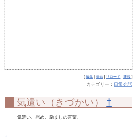
[
編集
|
凍結
|
リロード
|
新規
]
カテゴリー：
日常会話
気遣い（きづかい）
†
気遣い、慰め、励ましの言葉。
↑