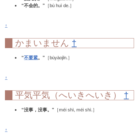
“不会的。”
［bù huì de.］
↑
かまいません
†
“
不要紧
。”
［bùyàojǐn.］
↑
平気平気（へいきへいき）
†
“没事，没事。”
［méi shì, méi shì.］
↑