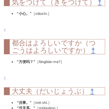
気をつけて（きをつけて）
†
“小心。”
［xiǎoxīn.］
↑
都合はよろしいですか（つ
ごうはよろしいですか）
†
“方便吗？”
［fāngbiàn ma?］
↑
大丈夫（だいじょうぶ）
†
“没事。”
［méi shì.］
“没关系。”
［méiguānxi.］