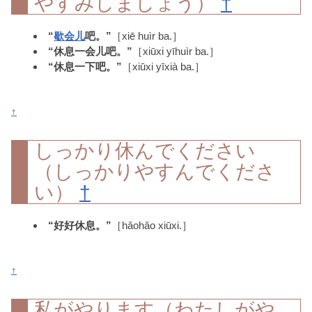
やすみしましょう）
†
“
歇
会儿
吧。”
［xiē huìr ba.］
“休息一会儿吧。”
［xiūxi yīhuìr ba.］
“休息一下吧。”
［xiūxi yīxià ba.］
↑
しっかり休んでください
（しっかりやすんでくださ
い）
†
“好好休息。”
［hǎohǎo xiūxi.］
↑
私がやります（わたしがや