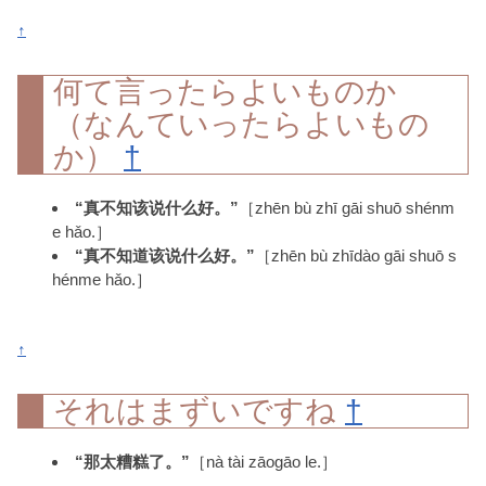
↑
何て言ったらよいものか
（なんていったらよいもの
か）
†
“真不知该说什么好。”
［zhēn bù zhī gāi shuō shénm
e hǎo.］
“真不知道该说什么好。”
［zhēn bù zhīdào gāi shuō s
hénme hǎo.］
↑
それはまずいですね
†
“那太糟糕了。”
［nà tài zāogāo le.］