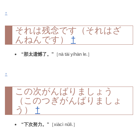
↑
それは残念です（それはざ
んねんです）
†
“那太遗憾了。”
［nà tài yíhàn le.］
↑
この次がんばりましょう
（このつぎがんばりましょ
う）
†
“下次努力。”
［xiàcì nǔlì.］