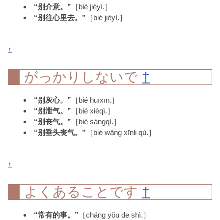
“别介意。”
［bié jièyì.］
“别往心里去。”
［bié jièyì.］
↑
がっかりしないで
†
“别灰心。”
［bié huīxīn.］
“别泄气。”
［bié xièqì.］
“别丧气。”
［bié sàngqì.］
“别垂头丧气。”
［bié wǎng xīnli qù.］
↑
よくあることです
†
“常有的事。”
［cháng yǒu de shì.］