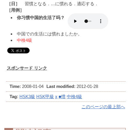
［日］
習慣となる．…に慣れる．適応する．
［用例］
你习惯中国的生活了吗？
中国での生活には慣れましたか。
中検4級
スポンサード リンク
Time:
2008-01-04
Last modified:
2012-01-28
Tag:
HSK3級
HSK甲級
x
■惯
中検4級
このページの最上部へ