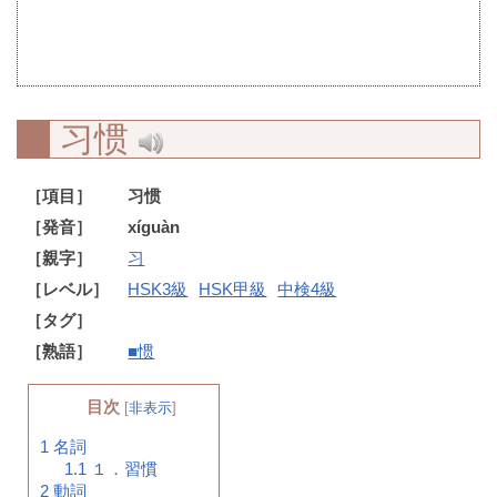
习惯
［項目］
习惯
［発音］
xíguàn
［親字］
习
［レベル］
HSK3級
HSK甲級
中検4級
［タグ］
［熟語］
■惯
目次
[
非表示
]
1
名詞
1.1
１．習慣
2
動詞