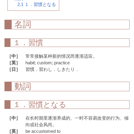
2.1
１．習慣となる
名詞
１．習慣
［中］
常常接触某种新的情况而逐渐适应。
［英］
habit; custom; practice
［日］
習慣．習わし．しきたり．
動詞
１．習慣となる
［中］
在长时期里逐渐养成的、一时不容易改变的行为、倾
向或社会风尚。
［英］
be accustomed to