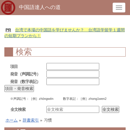
中国語達人への道
T
o
g
g
PR
台湾で本場の中国語を学びませんか？ 台湾語学留学１週間
l
の短期プランから！
e
n
検索
a
v
項目
i
発音（声調記号）
g
発音（数字表記）
a
t
i
※声調記号：［例］zhōngwén 数字表記：［例］zhong1wen2
o
n
全文検索
ホーム
»
辞書索引
»
习惯