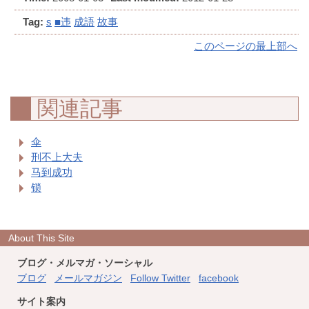
Tag:
s
■违
成語
故事
このページの最上部へ
関連記事
伞
刑不上大夫
马到成功
锁
About This Site
ブログ・メルマガ・ソーシャル
ブログ
メールマガジン
Follow Twitter
facebook
サイト案内