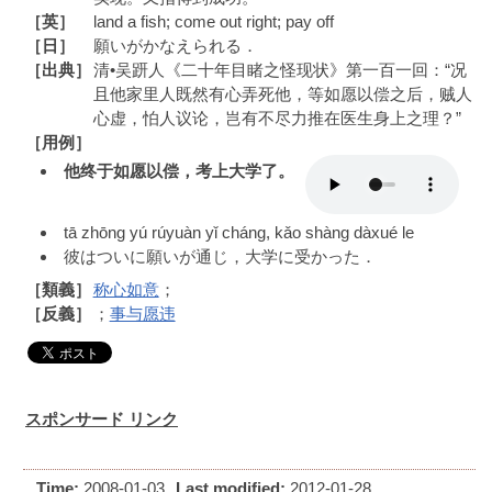
［英］
land a fish; come out right; pay off
［日］
願いがかなえられる．
［出典］
清•吴趼人《二十年目睹之怪现状》第一百一回：“况
且他家里人既然有心弄死他，等如愿以偿之后，贼人
心虚，怕人议论，岂有不尽力推在医生身上之理？”
［用例］
他终于如愿以偿，考上大学了。
tā zhōng yú rúyuàn yǐ cháng, kǎo shàng dàxué le
彼はついに願いが通じ，大学に受かった．
［類義］
称心如意
；
［反義］
；
事与愿违
スポンサード リンク
Time:
2008-01-03
Last modified:
2012-01-28