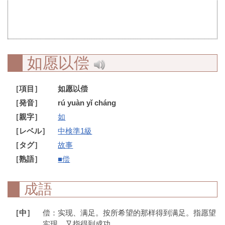
如愿以偿
［項目］
如愿以偿
［発音］
rú yuàn yǐ cháng
［親字］
如
［レベル］
中検準1級
［タグ］
故事
［熟語］
■偿
成語
［中］
偿：实现、满足。按所希望的那样得到满足。指愿望
实现。又指得到成功。