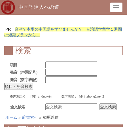
中国語達人への道
T
o
g
g
PR
台湾で本場の中国語を学びませんか？ 台湾語学留学１週間
l
の短期プランから！
e
n
検索
a
v
項目
i
発音（声調記号）
g
発音（数字表記）
a
t
i
※声調記号：［例］zhōngwén 数字表記：［例］zhong1wen2
o
n
全文検索
ホーム
»
辞書索引
»
如愿以偿