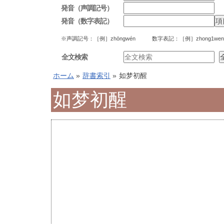
発音（声調記号）
発音（数字表記）
※声調記号：［例］zhōngwén 数字表記：［例］zhong1wen
全文検索
ホーム
»
辞書索引
»
如梦初醒
如梦初醒