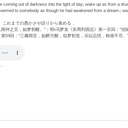
e coming out of darkness into the light of day; wake up as from a dru
 seemed to somebody as though he had awakened from a dream.; wa
〉これまでの愚かさや誤りから覚める．
人闻仲之言，如梦初醒。”；明•冯梦龙《东周列国志》第一百回：“信
》第54回：“三藏闻言，如醉方醒，似梦初觉，乐以忘忧，称谢不尽。
．