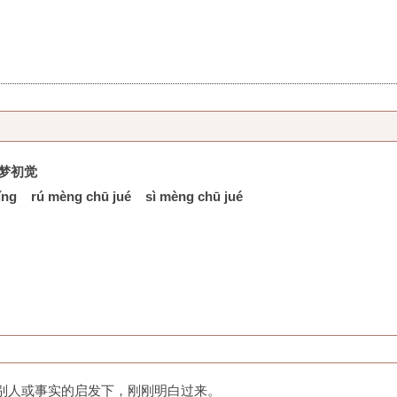
梦初觉
ǐng
rú mèng chū jué
sì mèng chū jué
别人或事实的启发下，刚刚明白过来。