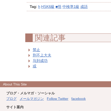
Tag:
h
HSK6級
■悟
中検準1級
成語
関連記事
禁止
刑不上大夫
马到成功
或
About This Site
ブログ・メルマガ・ソーシャル
ブログ
メールマガジン
Follow Twitter
facebook
サイト案内