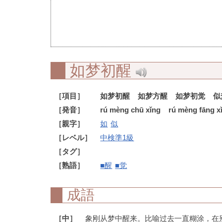
如梦初醒
［項目］
如梦初醒
如梦方醒
如梦初觉
似
［発音］
rú mèng chū xǐng
rú mèng fāng x
［親字］
如
似
［レベル］
中検準1級
［タグ］
［熟語］
■醒
■觉
成語
［中］
象刚从梦中醒来。比喻过去一直糊涂，在