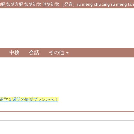
梦方醒 如梦初觉 似梦初觉 ［発音］rú mèng chū xǐng rú mèng fāng xǐ
中検
会話
その他
留学１週間の短期プランから！