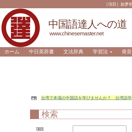
［項目］如梦初醒 如
中国語達人への道
www.chinesemaster.net
ホーム
中日英辞書
文法辞典
学習法
発音
PR
台湾で本場の中国語を学びませんか？ 台湾語学
検索
項目