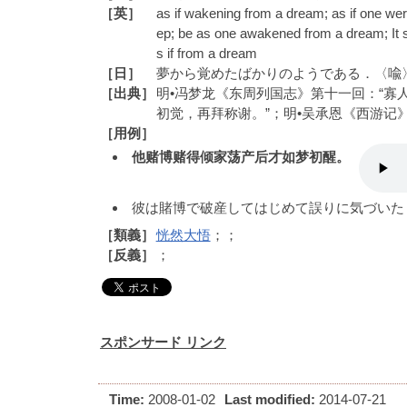
［英］
as if wakening from a dream; as if one wer
ep; be as one awakened from a dream; It
s if from a dream
［日］
夢から覚めたばかりのようである．〈喩
［出典］
明•冯梦龙《东周列国志》第十一回：“寡
初觉，再拜称谢。”；明•吴承恩《西游记
［用例］
他赌博赌得倾家荡产后才如梦初醒。
彼は賭博で破産してはじめて誤りに気づいた
［類義］
恍然大悟
；；
［反義］
；
スポンサード リンク
Time:
2008-01-02
Last modified:
2014-07-21