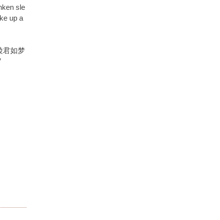
nken sle
ke up a
陵君如梦
”