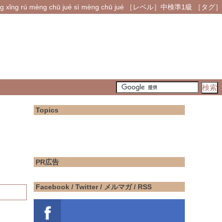
ng rú mèng chū jué sì mèng chū jué ［レベル］中検準1級 ［タグ］
Topics
PR広告
Facebook / Twitter / メルマガ / RSS