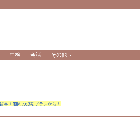
中検
会話
その他
留学１週間の短期プランから！