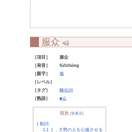
服众
［項目］
服众
［発音］
fú//zhòng
［親字］
服
［レベル］
［タグ］
離合詞
［熟語］
■众
目次
[
非表示
]
1
動詞
1.1
１．大勢の人を心服させる