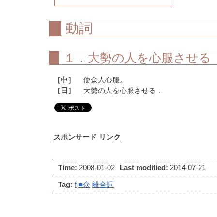
動詞
１．大勢の人を心服させる
［中］
使众人心服。
［日］
大勢の人を心服させる．
スポンサード リンク
Time:
2008-01-02
Last modified:
2014-07-21
Tag:
f
■众
離合詞