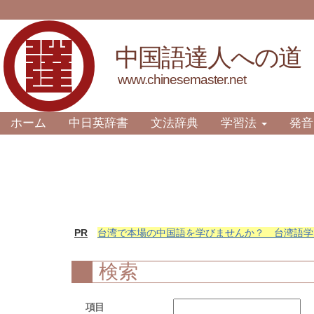
中国語達人への道
www.chinesemaster.net
ホーム
中日英辞書
文法辞典
学習法
発音
PR
台湾で本場の中国語を学びませんか？ 台湾語学
検索
項目