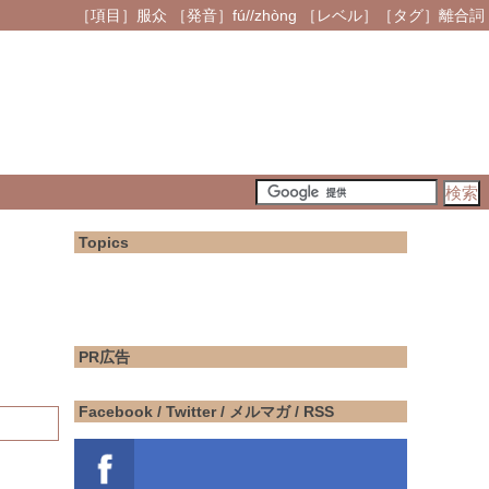
［項目］服众 ［発音］fú//zhòng ［レベル］［タグ］離合詞
Topics
PR広告
Facebook / Twitter / メルマガ / RSS