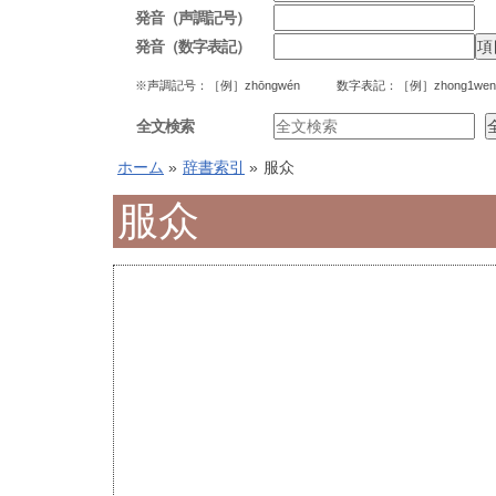
発音（声調記号）
発音（数字表記）
※声調記号：［例］zhōngwén 数字表記：［例］zhong1wen
全文検索
ホーム
»
辞書索引
»
服众
服众